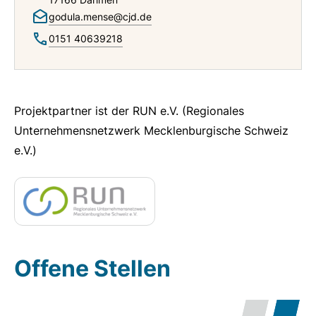
godula.mense@cjd.de
0151 40639218
Z
Projektpartner ist der RUN e.V. (Regionales
Unternehmensnetzwerk Mecklenburgische Schweiz
e
e.V.)
r
t
i
f
Offene Stellen
i