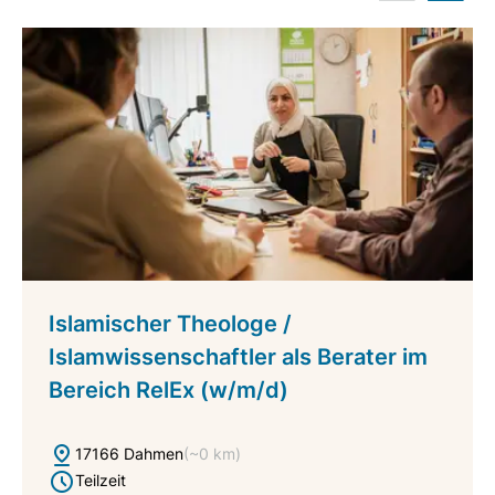
k
a
t
e
Islamischer Theologe /
Islamwissenschaftler als Berater im
Bereich RelEx (w/m/d)
17166 Dahmen
(~0 km)
Teilzeit