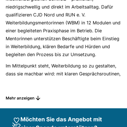
niedrigschwellig und direkt im Arbeitsalltag. Dafür
qualifizieren CJD Nord und RUN e. V.
Weiterbildungsmentorinnen (WBM) in 12 Modulen und
einer begleiteten Praxisphase im Betrieb. Die
Mentorinnen unterstützen Beschäftigte beim Einstieg
in Weiterbildung, klären Bedarfe und Hürden und
begleiten den Prozess bis zur Umsetzung.
Im Mittelpunkt steht, Weiterbildung so zu gestalten,
dass sie machbar wird: mit klaren Gesprächsroutinen,
realistischen Next Steps und passgenauen
Empfehlungen statt Standardlösungen. Ein digitaler
Info-Hub bündelt Leitfäden, Checklisten und Vorlagen
Mehr anzeigen
und unterstützt den Transfer in den betrieblichen
Alltag.
Möchten Sie das Angebot mit
Schwerpunkte der Qualifizierung: