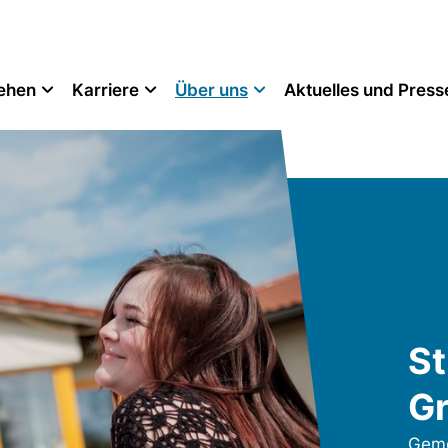
tehen
Karriere
Über uns
Aktuelles und Press
St
G
Geme