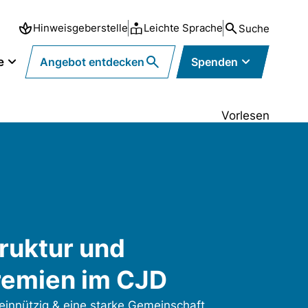
Hinweisgeberstelle
Leichte Sprache
Suche
e
Angebot entdecken
Spenden
Vorlesen
ruktur und
remien im CJD
innützig & eine starke Gemeinschaft