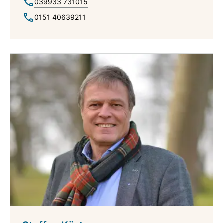
039933 731015
0151 40639211