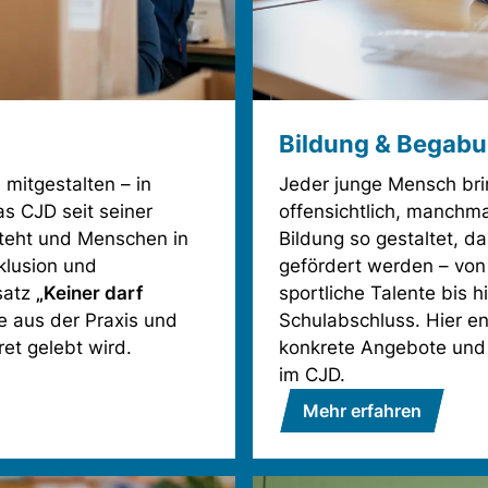
Bildung & Begab
mitgestalten – in
Jeder junge Mensch br
as CJD seit seiner
offensichtlich, manchma
nsteht und Menschen in
Bildung so gestaltet, da
klusion und
gefördert werden – vo
tsatz
„Keiner darf
sportliche Talente bis 
le aus der Praxis und
Schulabschluss. Hier en
et gelebt wird.
konkrete Angebote und
im CJD.
Mehr erfahren