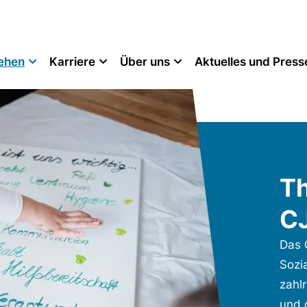
tehen
Karriere
Über uns
Aktuelles und Press
T
C
Das 
Sozi
zahl
und 