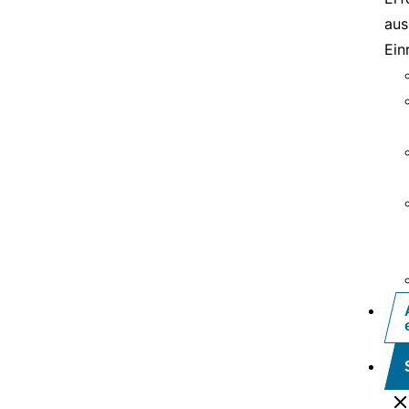
aus
Ein