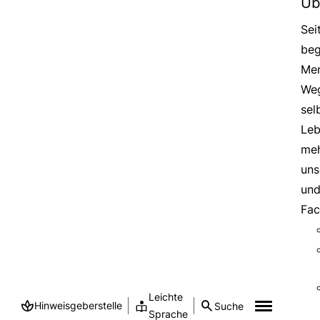
Üb
Sei
beg
Men
Weg
sel
Leb
meh
uns
und
Fac
Leichte
Hinweisgeberstelle
Suche
Sprache