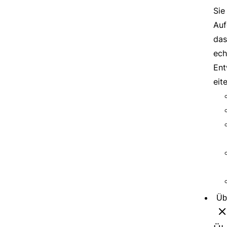
Sie
Auf
das
ech
Ent
eit
Üb