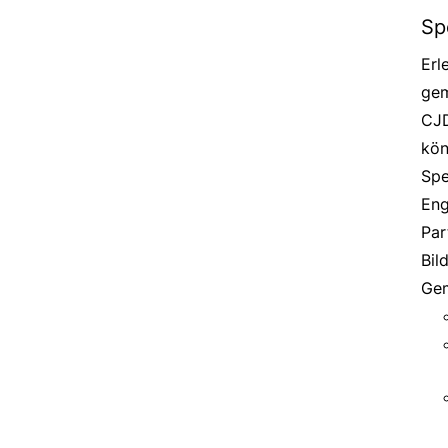
Sp
Erl
gem
CJD
kön
Spe
Eng
Par
Bil
Gem