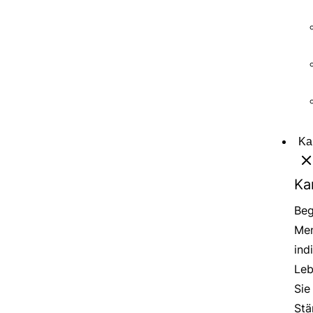
Ka
Ka
Beg
Men
ind
Leb
Sie
Stä