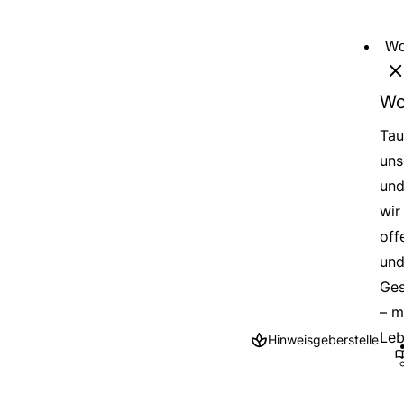
Direkt
zum
Wo
Inhalt
Wo
Tau
uns
und
wir
off
und
Ges
– m
Leb
Hinweisgeberstelle