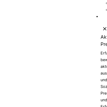
Ak
Pr
Erf
bew
akt
aus
un
Soz
Pre
un
Erf