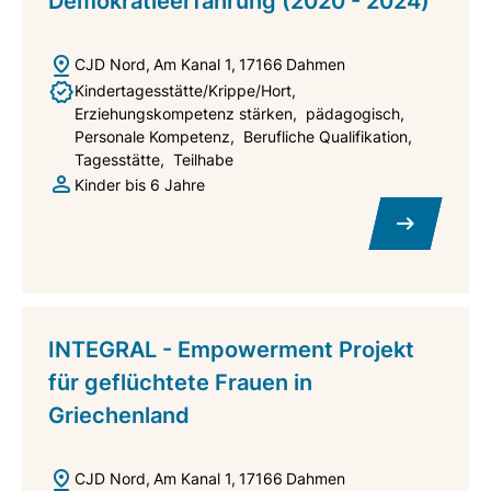
Demokratieerfahrung (2020 - 2024)
Projektdauer: 18 Monate
CJD Nord
Am Kanal 1
17166
Dahmen
Disclaimer
Kindertagesstätte/Krippe/Hort
Erziehungskompetenz stärken
pädagogisch
Personale Kompetenz
Berufliche Qualifikation
Von der Europäischen Union finanziert. Die
Tagesstätte
Teilhabe
geäußerten Ansichten und Meinungen entsprechen
Kinder bis 6 Jahre
jedoch ausschließlich denen des Autors bzw. der
Autoren und spiegeln nicht zwingend die der
Europäischen Union oder der Europäischen
Exekutivagentur für Bildung und Kultur (EACEA)
wider. Weder die Europäische Union noch die EACEA
INTEGRAL - Empowerment Projekt
können dafür verantwortlich gemacht werden.
für geflüchtete Frauen in
Griechenland
Funded by the European Union. Views and opinions
expressed are however those of the author(s) only
CJD Nord
Am Kanal 1
17166
Dahmen