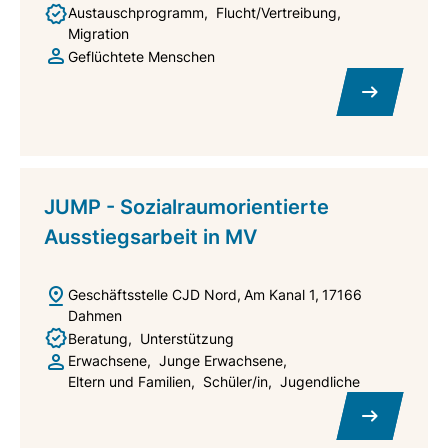
and do not necessarily reflect those of the European
Austauschprogramm
Flucht/Vertreibung
Union or the European Education and Culture
Migration
Geflüchtete Menschen
Executive Agency (EACEA). Neither the European
Union nor EACEA can be held responsible for them.
JUMP - Sozialraumorientierte
Ausstiegsarbeit in MV
Geschäftsstelle CJD Nord
Am Kanal 1
17166
Dahmen
Beratung
Unterstützung
Erwachsene
Junge Erwachsene
Eltern und Familien
Schüler/in
Jugendliche