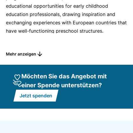
educational opportunities for early childhood
education professionals, drawing inspiration and
exchanging experiences with European countries that
have well-functioning preschool structures.
Hintergrund
Mehr anzeigen
Das CJD Nord hat in Mecklenburg-Vorpommern und
Schleswig-Holstein Kindertagesstätten, Schulen
sowie Angebote im betreuten Wohnen von Kindern
Möchten Sie das Angebot mit
und Jugendlichen. Wir sehen es als eine wichtige
einer Spende unterstützen?
Aufgabe, den Übergang vom Kindergarten in die
Jetzt spenden
Schule fließend zu gestalten. Deshalb soll ein
Preschool-Angebot konzipiert werden. Hierfür will
das CJD Nord Bildungsangebote für die
pädagogischen Fachkräfte in der frühkindlichen
Bildung entwickeln und sich dafür Anregungen und