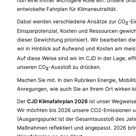
nun eine immer wichtigere Rolle ein. Unsere Gru
entwickelte Fahrplan für Klimaneutralität.
Dabei werden verschiedene Ansätze zur CO
-E
2
Einsparpotenzial, Kosten und Ressourcen gewic
dieser Gewichtung priorisiert. Wir bearbeiten d
wir in Hinblick auf Aufwand und Kosten am mei
Auf diese Weise sind wir im CJD in der Lage, effiz
unseren CO
-Ausstoß zu drücken.
2
Machen Sie mit. In den Rubriken Energie, Mobili
Anregungen, wie auch Sie an Ihrem Ort wirken k
Der
CJD Klimafahrplan 2026
ist unser Wegweiser
Wir möchten bis 2026 unsere CO2-Emissionen u
(Ausgangspunkt ist der Gesamtausstoß des Jah
Maßnahmen reflektiert und angepasst. 2026 bri