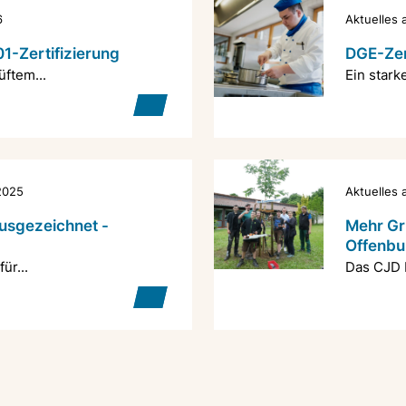
6
Aktuelles
-Zertifizierung
DGE-Zer
ftem...
Ein stark
2025
Aktuelles
usgezeichnet -
Mehr Gr
Offenbur
ür...
Das CJD 