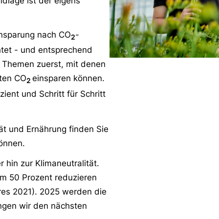
ndlage ist der eigens
insparung nach CO
-
2
htet - und entsprechend
ie Themen zuerst, mit denen
sten CO
einsparen können.
2
ient und Schritt für Schritt
tät und Ernährung finden Sie
önnen.
 hin zur Klimaneutralität.
m 50 Prozent reduzieren
res 2021). 2025 werden die
ngen wir den nächsten