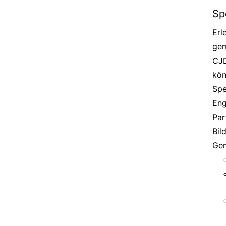
Sp
Erl
gem
CJD
kön
Spe
Eng
Par
Bil
Gem