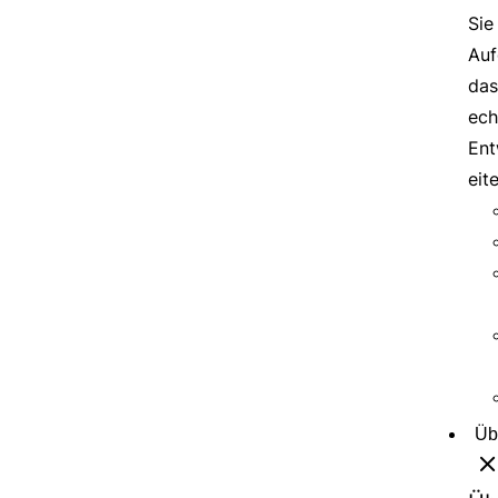
Sie
Auf
das
ech
Ent
eit
Üb