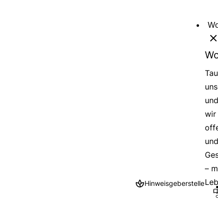
Direkt
zum
Wo
Inhalt
Wo
Tau
uns
und
wir
off
und
Ges
– m
Leb
Hinweisgeberstelle