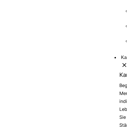
Ka
Ka
Beg
Men
ind
Leb
Sie
Stä