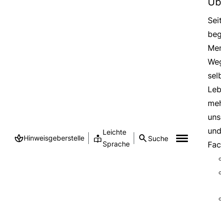
Üb
Sei
beg
Men
Weg
sel
Leb
meh
uns
und
Leichte
Hinweisgeberstelle
Suche
Sprache
Fac