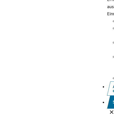
aus
Ein