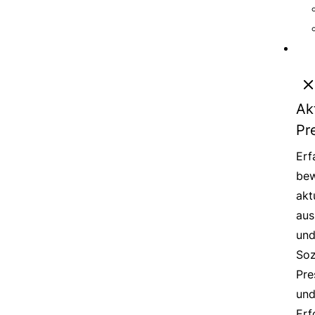
Ak
Pr
Erf
bew
akt
aus
un
Soz
Pre
un
Erf