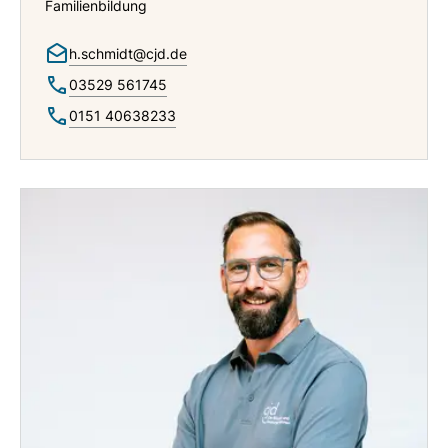
Familienbildung
h.schmidt@cjd.de
03529 561745
0151 40638233