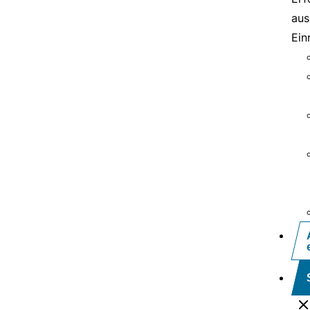
aus
Ein