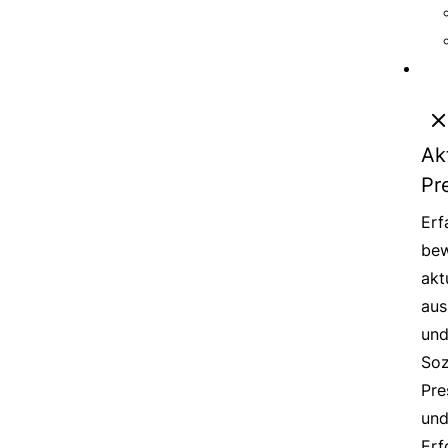
Ak
Pr
Erf
bew
akt
aus
un
Soz
Pre
un
Erf