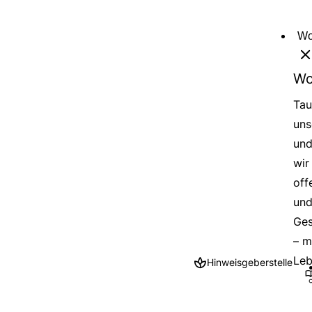
Direkt
zum
Wo
Inhalt
Wo
Tau
uns
und
wir
off
und
Ges
– m
Leb
Hinweisgeberstelle