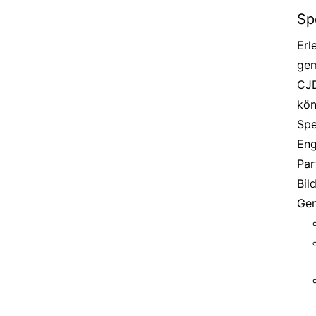
Sp
Erl
gem
CJD
kön
Spe
Eng
Par
Bil
Gem