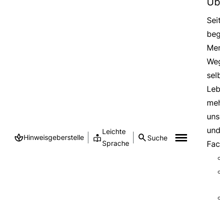
Üb
Sei
beg
Men
Weg
sel
Leb
meh
uns
und
Leichte
Hinweisgeberstelle
Suche
Sprache
Fac