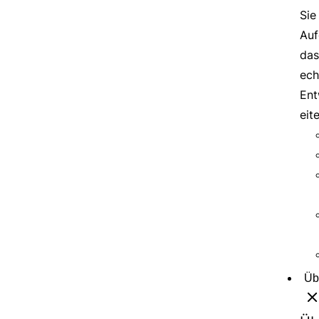
Sie
Auf
das
ech
Ent
eit
Üb