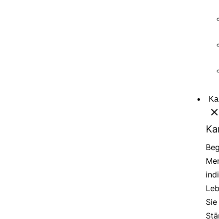
Ka
Ka
Beg
Men
ind
Leb
Sie
Stä