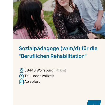
Sozialpädagoge (w/m/d) für die
"Beruflichen Rehabilitation"
38446 Wolfsburg
(~0 km)
Teil- oder Vollzeit
Ab sofort