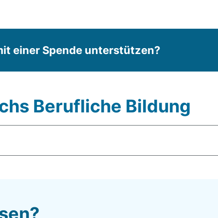
, bietet Dienstleistungen an und arbeitet mit der
it einer Spende unterstützen?
 den folgenden fünf Produktionsbereichen möglich.
chs Berufliche Bildung
 des ESF Plus Programms 2021 bis 2027 des Landes
ssen?
ischen Sozialfonds Plus der Europäischen Union