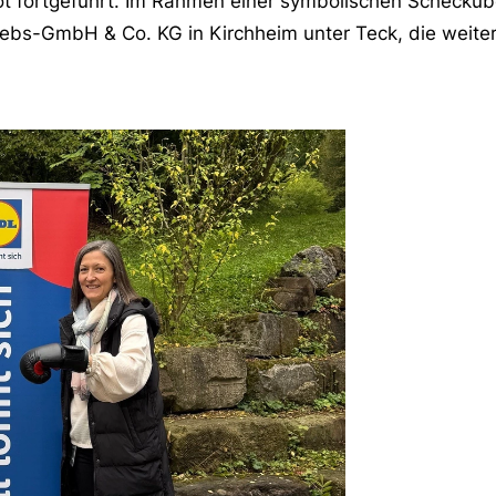
ot fortgeführt. Im Rahmen einer symbolischen Schecküb
riebs-GmbH & Co. KG in Kirchheim unter Teck, die weite