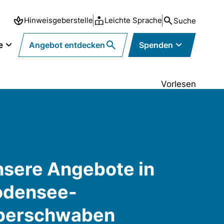
Hinweisgeberstelle
Leichte Sprache
Suche
e
Angebot entdecken
Spenden
Vorlesen
sere Angebote in
odensee-
berschwaben