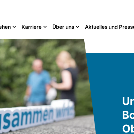
tehen
Karriere
Über uns
Aktuelles und Press
Un
B
O