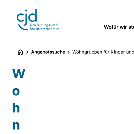
Direkt
zum
Inhalt
Wofür wir s
Angebotssuche
Wohngruppen für Kinder und
W
o
h
n