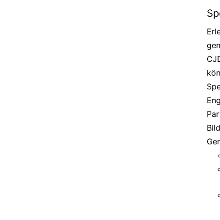
Sp
Erl
gem
CJD
kön
Spe
Eng
Par
Bil
Gem