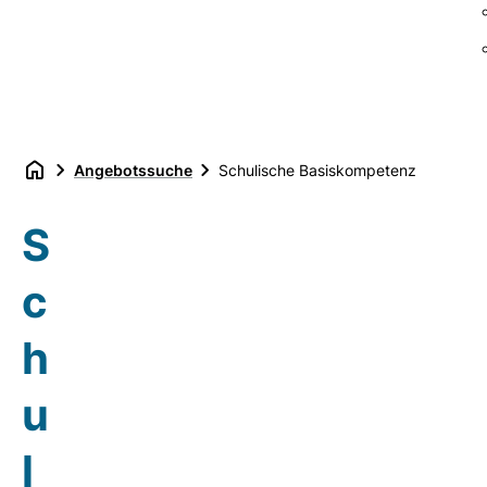
Angebotssuche
Schulische Basiskompetenz
S
c
h
u
l