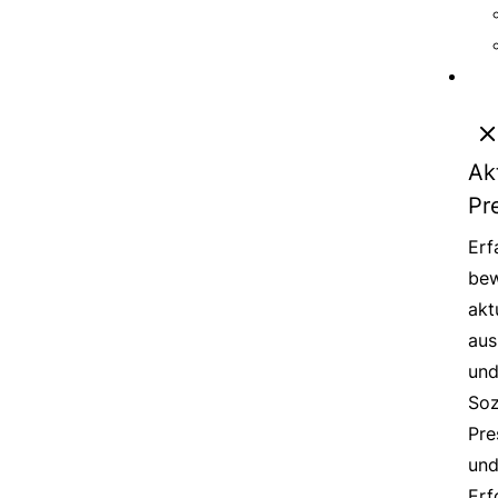
Ak
Pr
Erf
bew
akt
aus
un
Soz
Pre
un
Erf