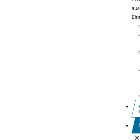
aus
Ein