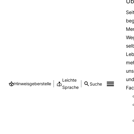
Üb
Sei
beg
Men
Weg
sel
Leb
meh
uns
und
Leichte
Hinweisgeberstelle
Suche
Sprache
Fac