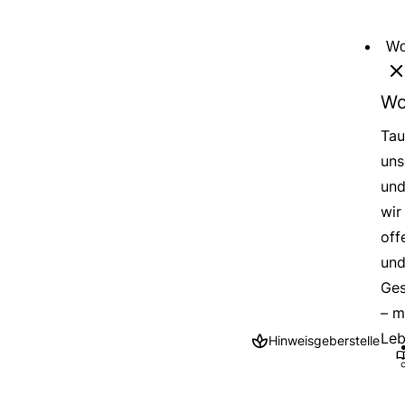
Direkt
zum
Wo
Inhalt
Wo
Tau
uns
und
wir
off
und
Ges
– m
Leb
Hinweisgeberstelle