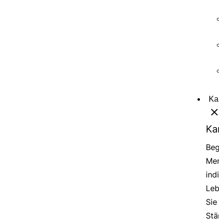
Ka
Ka
Beg
Men
ind
Leb
Sie
Stä