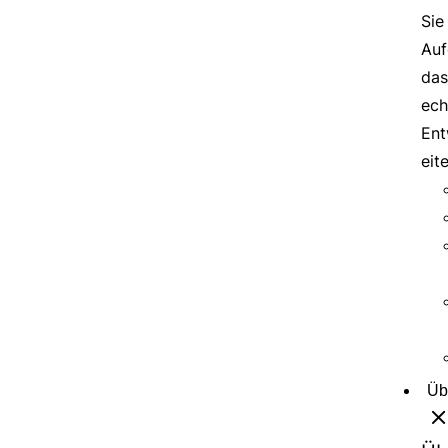
Sie
Auf
das
ech
Ent
eit
Üb