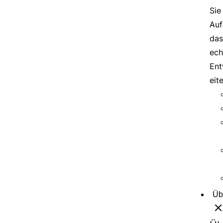
Sie
Auf
das
ech
Ent
eit
Üb