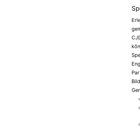
Sp
Erl
gem
CJD
kön
Spe
Eng
Par
Bil
Gem