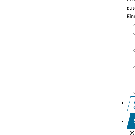
aus
Ein