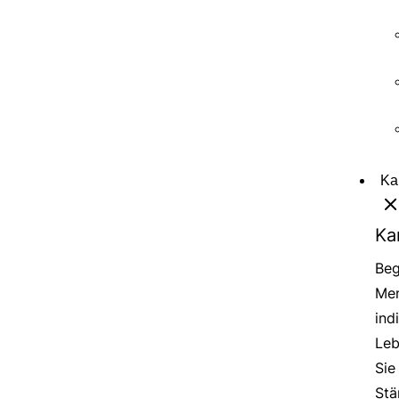
Ka
Ka
Beg
Men
ind
Leb
Sie
Stä