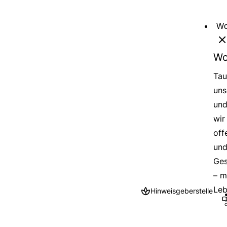
Direkt
zum
Wo
Inhalt
Wo
Tau
uns
und
wir
off
und
Ges
– m
Leb
Hinweisgeberstelle