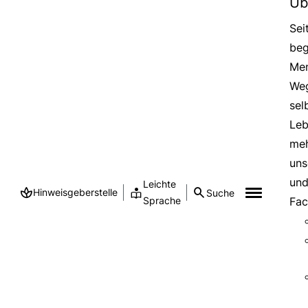
Üb
Sei
beg
Men
Weg
sel
Leb
meh
uns
und
Leichte
Hinweisgeberstelle
Suche
Sprache
Fac