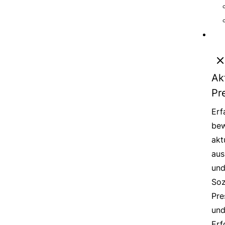
Ak
Pr
Erf
bew
akt
aus
un
Soz
Pre
un
Erf