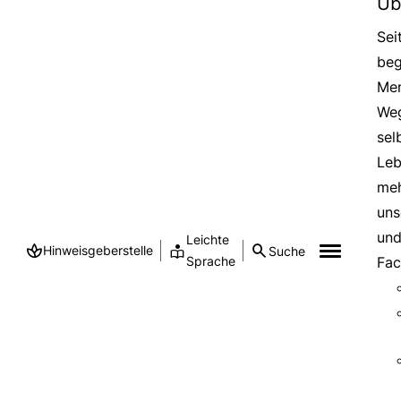
Üb
Sei
beg
Men
Weg
sel
Leb
meh
uns
und
Leichte
Hinweisgeberstelle
Suche
Sprache
Fac