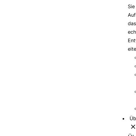
Sie
Auf
das
ech
Ent
eit
Üb