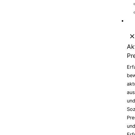
Ak
Pr
Erf
bew
akt
aus
un
Soz
Pre
un
Erf