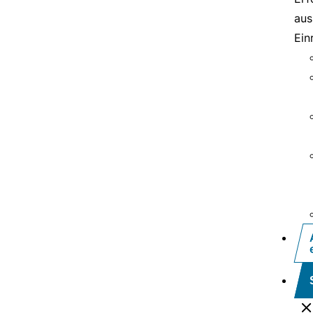
aus
Ein