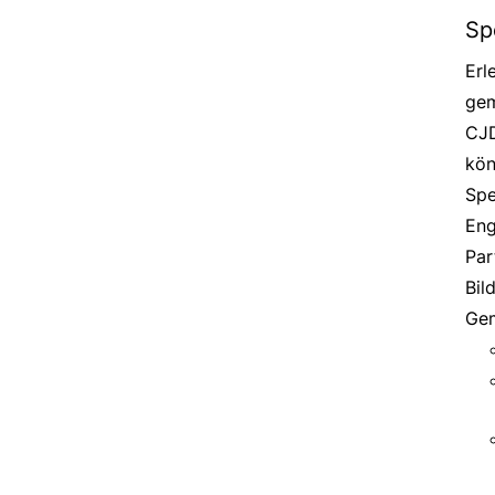
Sp
Erl
gem
CJD
kön
Spe
Eng
Par
Bil
Gem