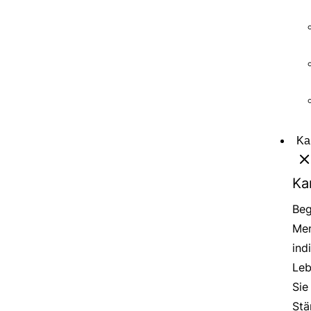
Ka
Ka
Beg
Men
ind
Leb
Sie
Stä