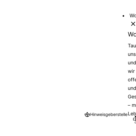
Direkt
zum
Wo
Inhalt
Wo
Tau
uns
und
wir
off
und
Ges
– m
Leb
Hinweisgeberstelle