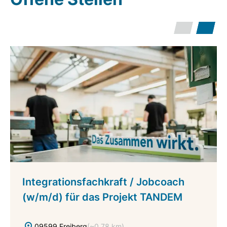
Einzel- und Gruppenarbeit
Das „Einzelwohnen“, mit seinem niederschwelligen
Betreuungssetting, stellt eine Erweiterung zu unserem
Angebot des „Jugendwohnens“ in Freiberg dar.
Weiterhin ist das „Trainingswohnen“ in den
Räumlichkeiten der
CJD Mädchenwohngemeinschaft
Teil unseres Leistungsangebotes.
Integrationsfachkraft / Jobcoach
(w/m/d) für das Projekt TANDEM
09599 Freiberg
(~0,78 km)