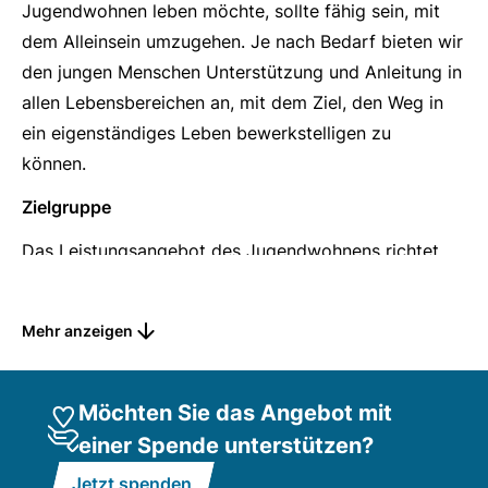
Jugendwohnen leben möchte, sollte fähig sein, mit
dem Alleinsein umzugehen. Je nach Bedarf bieten wir
den jungen Menschen Unterstützung und Anleitung in
allen Lebensbereichen an, mit dem Ziel, den Weg in
ein eigenständiges Leben bewerkstelligen zu
können.
Zielgruppe
Das Leistungsangebot des Jugendwohnens richtet
sich an junge Menschen ab 16 Jahren, mit bereits
vorhandenen Kompetenzen im Bereich
Mehr anzeigen
Hauswirtschaft, Organisationen und Selbständigkeit.
Aufnahmekapazität:
4 (je nach Bedarf können
Möchten Sie das Angebot mit
weitere Apartments angemietet werden)
einer Spende unterstützen?
Grundlagen (§§)
Jetzt spenden