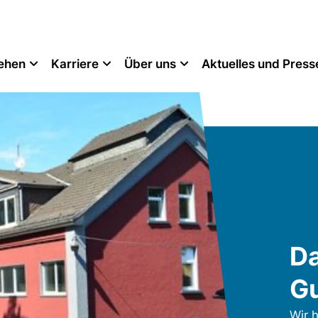
tehen
Karriere
Über uns
Aktuelles und Press
Da
G
Wir 