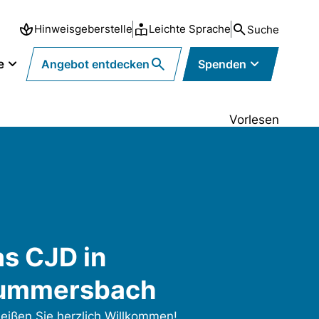
Hinweisgeberstelle
Leichte Sprache
Suche
e
Angebot entdecken
Spenden
Vorlesen
s CJD in
ummersbach
heißen Sie herzlich Willkommen!