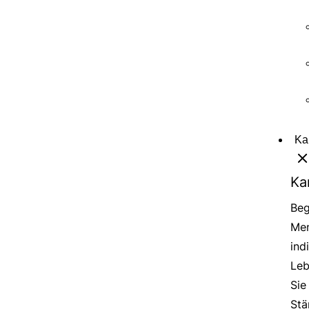
Ka
Ka
Beg
Men
ind
Leb
Sie
Stä