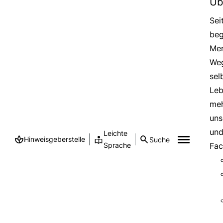
Üb
Sei
beg
Men
Weg
sel
Leb
meh
uns
und
Leichte
Hinweisgeberstelle
Suche
Sprache
Fac