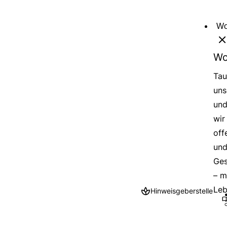
Direkt
zum
Wo
Inhalt
Wo
Tau
uns
und
wir
off
und
Ges
– m
Leb
Hinweisgeberstelle