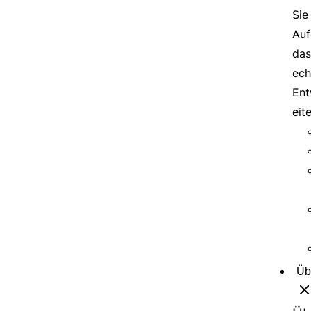
Sie
Auf
das
ech
Ent
eit
Üb