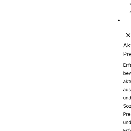
Ak
Pr
Erf
bew
akt
aus
un
Soz
Pre
un
Erf