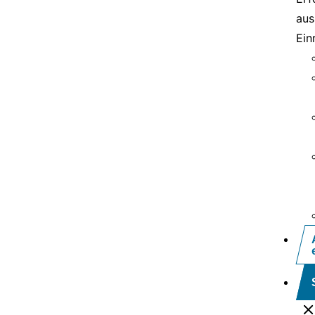
aus
Ein