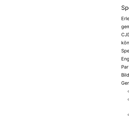
Sp
Erl
gem
CJD
kön
Spe
Eng
Par
Bil
Gem