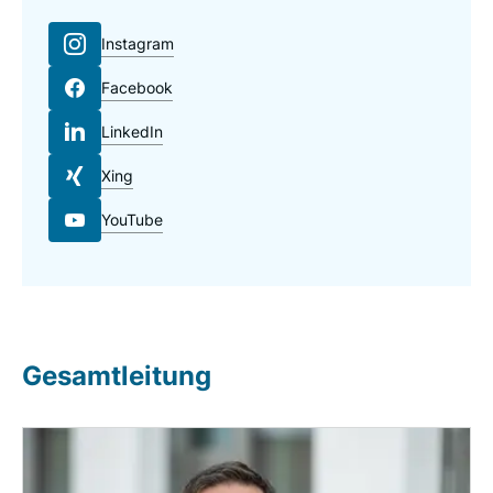
Instagram
Facebook
LinkedIn
Xing
YouTube
URL
Gesamtleitung