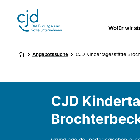
Direkt
zum
Inhalt
Wofür wir s
Angebotssuche
CJD Kindertagesstätte Broc
CJD Kinderta
Brochterbec
Grundlage der pädagogischen Arbei