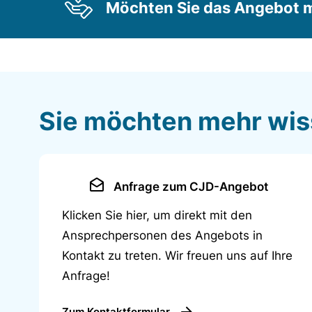
Möchten Sie das Angebot m
Betreuungszeiten
• 25 Stunden
Mo bis Fr ab 7:30 bis 12:30 Uhr
• 35 Stunden
Mo bis Fr ab 7:00/ 7:30/8:00 bis
Sie möchten mehr wi
14:00/ 14:30 Uhr/ 15:00 Uhr
• 45 Stunden
Mo bis Fr ab 7:00 bis 16:00 Uhr
Anfrage zum CJD-Angebot
Klicken Sie hier, um direkt mit den
Verpflegung
Ansprechpersonen des Angebots in
• Frühstück: Mitgabe durch Eltern
Kontakt zu treten. Wir freuen uns auf Ihre
• Mittagessen: Ein abwechslungsreiches
Anfrage!
Mittagessen in Anlehnung an die Richtlinien der 
frisch gekocht.
Zum Kontaktformular