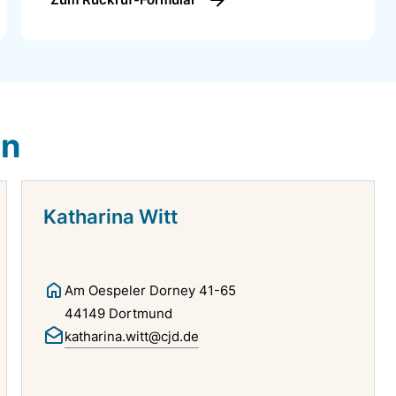
an den zehn Bildungsbereichen des Landes NRW und
en
Katharina Witt
Am Oespeler Dorney 41-65
44149 Dortmund
katharina.witt@cjd.de