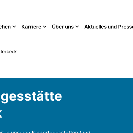
tehen
Karriere
Über uns
Aktuelles und Press
hterbeck
gesstätte
k
t in unseren Kindertagesstätten (und