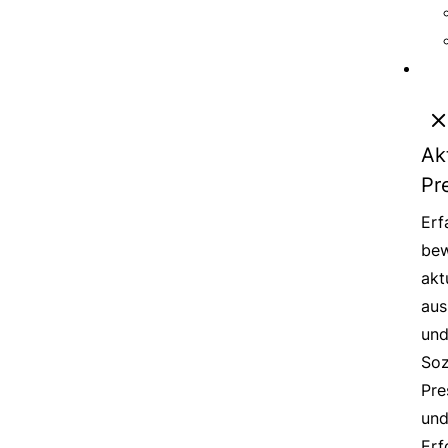
Ak
Pr
Erf
bew
akt
aus
un
Soz
Pre
un
Erf