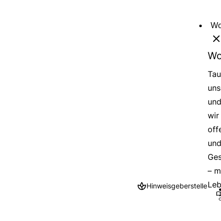
Direkt
zum
Wo
Inhalt
Wo
Tau
uns
und
wir
off
und
Ges
– m
Leb
Hinweisgeberstelle