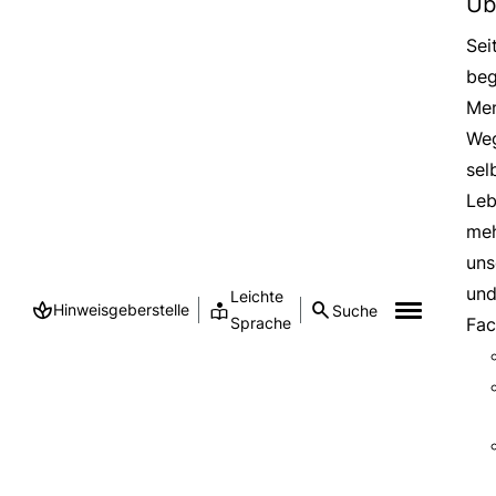
Üb
Sei
beg
Men
Weg
sel
Leb
meh
uns
und
Leichte
Hinweisgeberstelle
Suche
Sprache
Fac