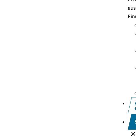
aus
Ein