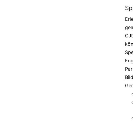
Sp
Erl
gem
CJD
kön
Spe
Eng
Par
Bil
Gem