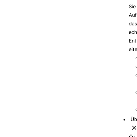
Sie
Auf
das
ech
Ent
eit
Üb