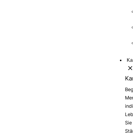
Ka
Ka
Beg
Men
ind
Leb
Sie
Stä