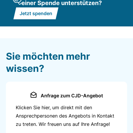
einer Spende unterstützen?
Grundieren und Streichen von Wänden, Heizkörpern,
Türen und Fenstern sowie Tapezieren
Jetzt spenden
Verlegen von Bodenbelägen wie Teppichböden oder
PVC-Belag.
Zusatzqualifikationen
Sie möchten mehr
Aktuelle Gestaltungsvarianten mit Produkten
führender Farbhersteller
wissen?
Hochwertige Spritz- und Lackierarbeiten
Herstellen und Drucken von Plakaten und
Werbefolien.
Anfrage zum CJD-Angebot
Klicken Sie hier, um direkt mit den
Arbeitszeiten
Ansprechpersonen des Angebots in Kontakt
Für alle Berufsbereiche gilt die 39-Stunden-Woche.
zu treten. Wir freuen uns auf Ihre Anfrage!
Die Arbeitszeiten gestalten sich wie folgt: