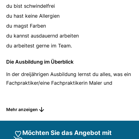
du bist schwindelfrei
du hast keine Allergien
du magst Farben
du kannst ausdauernd arbeiten
du arbeitest gerne im Team.
Die Ausbildung im Überblick
In der dreijährigen Ausbildung lernst du alles, was ein
Fachpraktiker/eine Fachpraktikerin Maler und
Lackierer wissen und können muss, wie z.B.:
Entfernen von alten Tapeten, alte Anstriche
Mehr anzeigen
abwaschen oder ablösen
Innenausbau und Renovierung von Räumen
Möchten Sie das Angebot mit
Gestalten von Fassaden