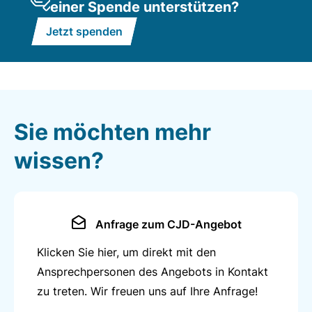
einer Spende unterstützen?
Rasen säen, Blumen, Sträucher, Stauden und Bäume
Jetzt spenden
pflanzen
Umgang mit Maschinen und Geräten, z.B. Radlader,
Rasenmäher, Freischneider, Heckenschere,
Nivelliergerät, Zeichenbrett
Verantwortung für Landschaftsbaustellen: Planung,
Sie möchten mehr
Materialbestellung, Überwachung des Arbeitsablaufs
wissen?
Führen eines Berichtsheftes.
Zusatzqualifikationen
Anfrage zum CJD-Angebot
Einsatz von Rasenpflegetechnik
Klicken Sie hier, um direkt mit den
Durchführung von Landschaftspflegemaßnahmen
Ansprechpersonen des Angebots in Kontakt
Sachkundenachweis Pflanzenschutz
zu treten. Wir freuen uns auf Ihre Anfrage!
Diverse Schulungen, z.B. Teichfolien schweißen,