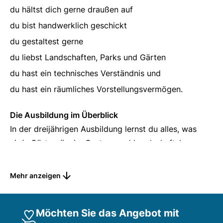
du hältst dich gerne draußen auf
du bist handwerklich geschickt
du gestaltest gerne
du liebst Landschaften, Parks und Gärten
du hast ein technisches Verständnis und
du hast ein räumliches Vorstellungsvermögen.
Die Ausbildung im Überblick
In der dreijährigen Ausbildung lernst du alles, was
ein/e Gärtner/in im Garten- und Landschaftsbau
wissen und können muss:
Mehr anzeigen
Umwelt gestalten und pflegen, z.B.
Reihenhausgärten, Parks, Grünflächen
Wege, Terrassen, Sitzplätze und Teiche anlegen
Möchten Sie das Angebot mit
Umfassende Pflanzen- und Materialkenntnisse