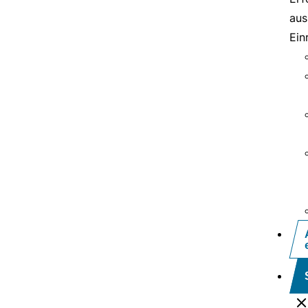
aus
Ein