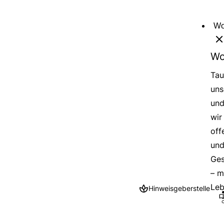
Direkt
zum
Wo
Inhalt
Wo
Tau
uns
und
wir
off
und
Ges
– m
Leb
Hinweisgeberstelle