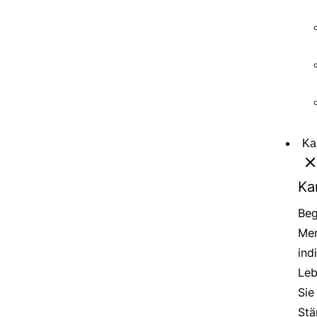
Ka
Ka
Beg
Men
ind
Leb
Sie
Stä