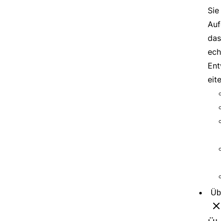
Sie
Auf
das
ech
Ent
eit
Üb