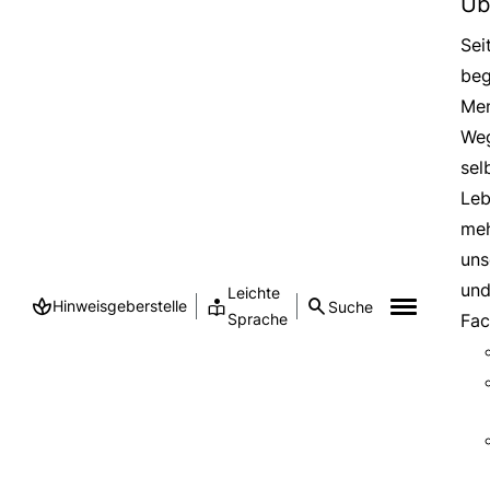
Üb
Sei
beg
Men
Weg
sel
Leb
meh
uns
und
Leichte
Hinweisgeberstelle
Suche
Sprache
Fac