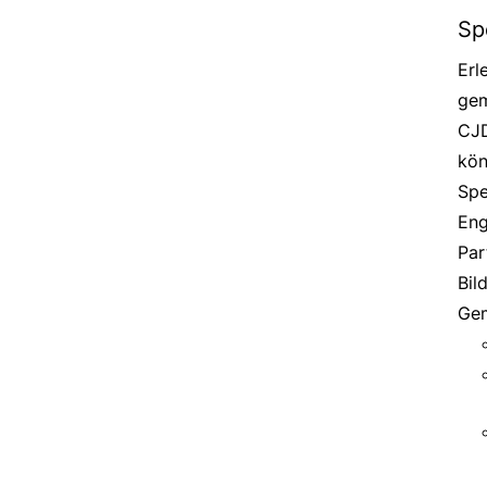
Sp
Erl
gem
CJD
kön
Spe
Eng
Par
Bil
Gem