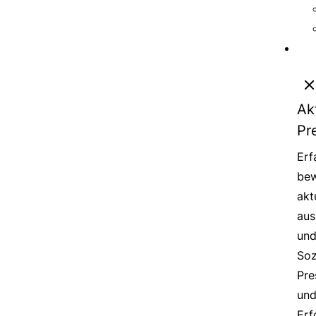
Ak
Pr
Erf
bew
akt
aus
un
Soz
Pre
un
Erf