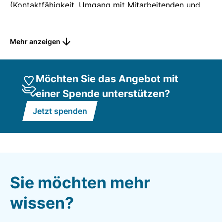
(Kontaktfähigkeit, Umgang mit Mitarbeitenden und
anderen Jugendlichen), Fach- und Sachkompetenz
(Verstehen und Umsetzen von Anweisungen, Umgang
Mehr anzeigen
mit Werkzeugen, Handgeschick,
Durchhaltevermögen, Arbeitstempo,
Leistungsbereitschaft, körperliche Belastbarkeit,
Möchten Sie das Angebot mit
Ordnungssinn) sowie Personale Kompetenz
einer Spende unterstützen?
(Ordnungssinn, Durchhaltevermögen, Konzentration,
Jetzt spenden
Zuverlässigkeit) erhoben.
Am Ende der Arbeitserprobung erhalten die
Teilnehmenden eine Empfehlung, in welchem Beruf
Ausbildungsfähigkeit vorliegt.
Sie möchten mehr
wissen?