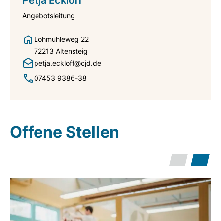
Petja Eckloff
Angebotsleitung
Lohmühleweg 22
72213 Altensteig
petja.eckloff@cjd.de
07453 9386-38
Offene Stellen