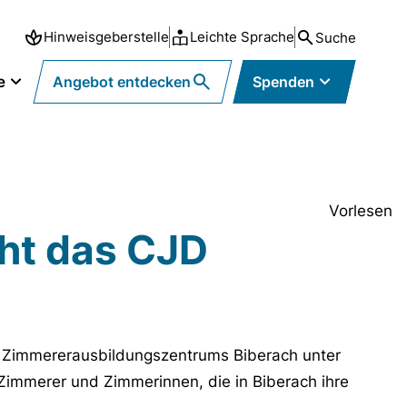
Hinweisgeberstelle
Leichte Sprache
Suche
e
Angebot entdecken
Spenden
Vorlesen
cht das CJD
es Zimmererausbildungszentrums Biberach unter
immerer und Zimmerinnen, die in Biberach ihre