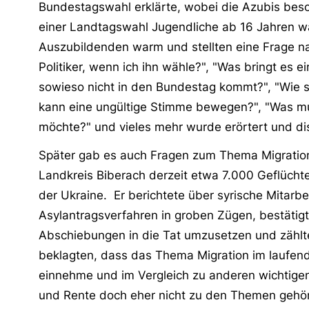
Bundestagswahl erklärte, wobei die Azubis bes
einer Landtagswahl Jugendliche ab 16 Jahren 
Auszubildenden warm und stellten eine Frage na
Politiker, wenn ich ihn wähle?", "Was bringt es
sowieso nicht in den Bundestag kommt?", "Wie si
kann eine ungültige Stimme bewegen?", "Was mus
möchte?" und vieles mehr wurde erörtert und dis
Später gab es auch Fragen zum Thema Migration 
Landkreis Biberach derzeit etwa 7.000 Geflüc
der Ukraine. Er berichtete über syrische Mitarb
Asylantragsverfahren in groben Zügen, bestätigte
Abschiebungen in die Tat umzusetzen und zählte
beklagten, dass das Thema Migration im laufen
einnehme und im Vergleich zu anderen wichtigen T
und Rente doch eher nicht zu den Themen gehör