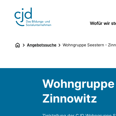
Direkt
zum
Inhalt
Wofür wir s
Angebotssuche
Wohngruppe Seestern - Zinn
Wohngruppe 
Zinnowitz
Zielstellung der CJD Wohngruppe See