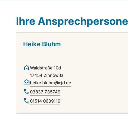
Ihre Ansprechperson
Heike Bluhm
Waldstraße 10d
17454 Zinnowitz
heike.bluhm@cjd.de
03837 735749
01514 0639119