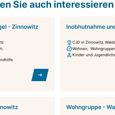
n Sie auch interessieren
l - Zinnowitz
Inobhutnahme und
tz
CJD in Zinnowitz
Walds
n
Wohnen
Wohngruppen 
Kinder und Jugendliche
ndhilfe
nnowitz
Wohngruppe - War