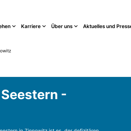
tehen
Karriere
Über uns
Aktuelles und Press
owitz
Seestern -
stern in Zinnowitz ist es, der defizitären