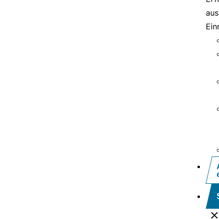
aus
Ein