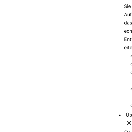
Sie
Auf
das
ech
Ent
eit
Üb