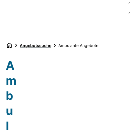
Angebotssuche
Ambulante Angebote
A
m
b
u
l