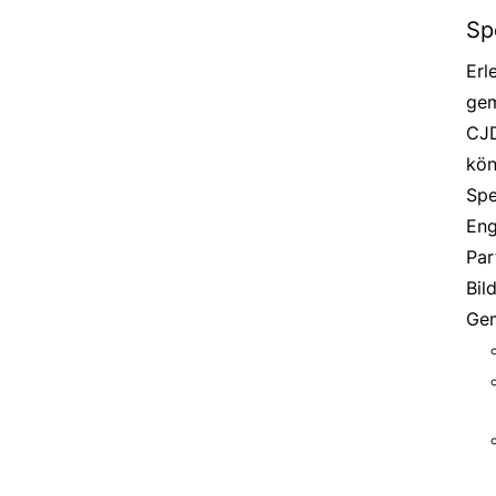
Sp
Erl
gem
CJD
kön
Spe
Eng
Par
Bil
Gem