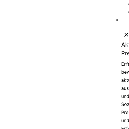
Ak
Pr
Erf
bew
akt
aus
un
Soz
Pre
un
Erf