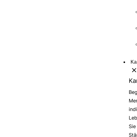
Ka
Ka
Beg
Men
ind
Leb
Sie
Stä