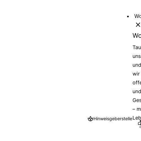
Direkt
zum
Wo
Inhalt
Wo
Tau
uns
und
wir
off
und
Ges
– m
Leb
Hinweisgeberstelle