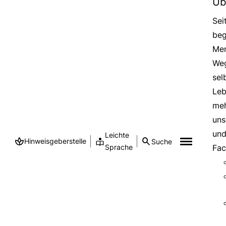
Üb
Sei
beg
Men
Weg
sel
Leb
meh
uns
und
Leichte
Hinweisgeberstelle
Suche
Sprache
Fac