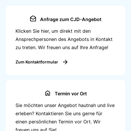
Was ermöglicht die Reha-Ausbildung?
Zielsetzung ist die erfolgreiche Teilhabe am
Anfrage zum CJD-Angebot
Arbeitsleben durch eine anerkannte abgeschlossene
Klicken Sie hier, um direkt mit den
Berufsausbildung.
Ansprechpersonen des Angebots in Kontakt
Wer kann die Reha-Ausbildung durchlaufen?
zu treten. Wir freuen uns auf Ihre Anfrage!
Jugendliche und junge Erwachsene mit psychischer
Zum Kontaktformular
Beeinträchtigung, Erkrankung oder Behinderung
sowie sozialer Benachteiligung.
Wie kommt man in eine Reha-Ausbildung?
Termin vor Ort
Die Reha-Ausbildung erfolgt in Kooperation mit der
Bundesagentur für Arbeit. Über die Aufnahme
Sie möchten unser Angebot hautnah und live
entscheidet die zuständige Beratungsfachkraft. Sie
erleben? Kontaktieren Sie uns gerne für
klärt noch offene Fragen und meldet die
einen persönlichen Termin vor Ort. Wir
Teilnehmenden im CJD an. Der Zugang ist darüber
freuen uns auf Sie!