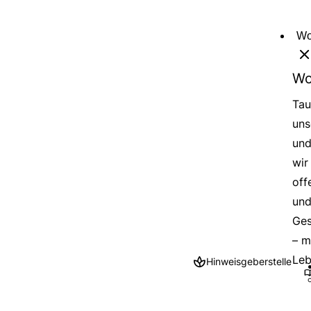
Direkt
zum
Wo
Inhalt
Wo
Tau
uns
und
wir
off
und
Ges
– m
Leb
Hinweisgeberstelle