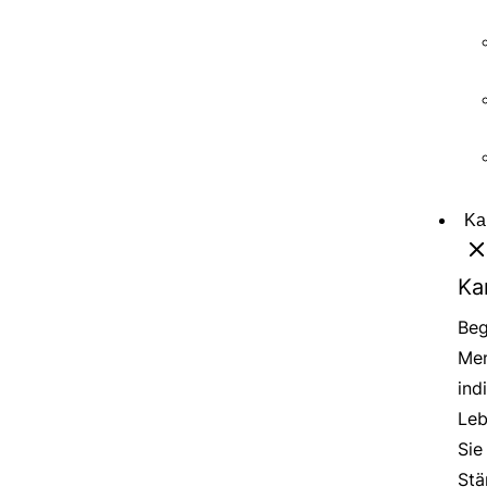
Ka
Ka
Beg
Men
ind
Leb
Sie
Stä