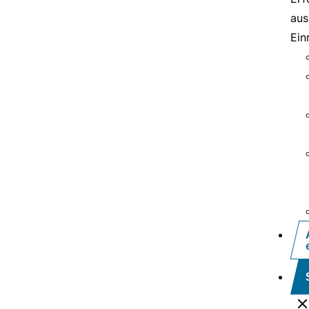
aus
Ein