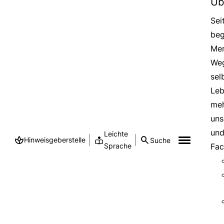
Üb
Sei
beg
Men
Weg
sel
Leb
meh
uns
und
Leichte
Hinweisgeberstelle
Suche
Sprache
Fac