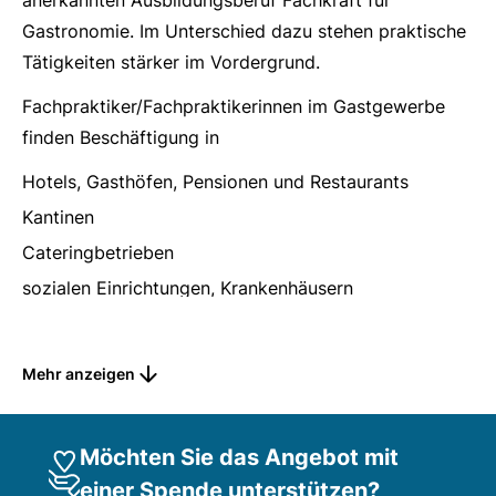
anerkannten Ausbildungsberuf Fachkraft für
Gastronomie. Im Unterschied dazu stehen praktische
Tätigkeiten stärker im Vordergrund.
Fachpraktiker/Fachpraktikerinnen im Gastgewerbe
finden Beschäftigung in
Hotels, Gasthöfen, Pensionen und Restaurants
Kantinen
Cateringbetrieben
sozialen Einrichtungen, Krankenhäusern
Große Teile der Ausbildung finden in unseren
Mehr anzeigen
Ausbildungsbereichen in einem geschützten Rahmen
statt. Dabei vermitteln wir Theorie und Praxis in
unserem betriebseigenen Ausbildungsrestaurant mit
Möchten Sie das Angebot mit
Hotelzimmer.
einer Spende unterstützen?