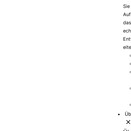
Sie
Auf
das
ech
Ent
eit
Üb