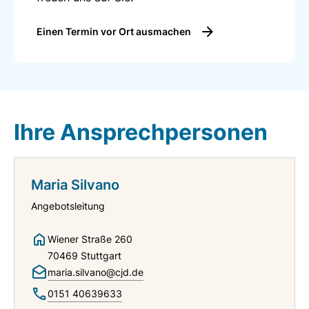
hinaus über Reha-Träger oder das so genannte
Persönliche Budget möglich.
Einen Termin vor Ort ausmachen
Die Reha-Ausbildung erfolgt auf rechtlicher
Grundlage von § 117 Abs. 1 S. 1 Nr. 1a SGB III, § 51
SGB IX, § 5 BBiG bzw. § 25 HwO.
Ihre Ansprechpersonen
Maria Silvano
Angebotsleitung
Wiener Straße 260
70469 Stuttgart
maria.silvano@cjd.de
0151 40639633