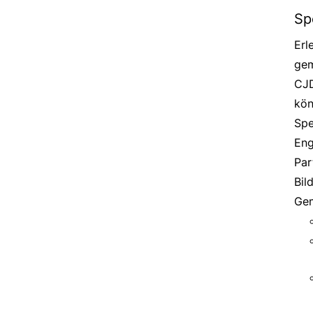
Sp
Erl
gem
CJD
kön
Spe
Eng
Par
Bil
Gem