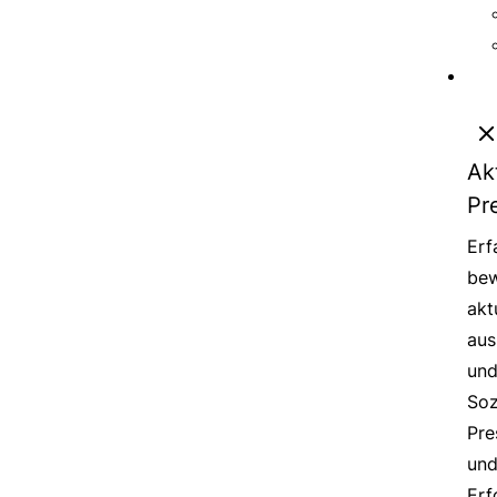
Ak
Pr
Erf
bew
akt
aus
un
Soz
Pre
un
Erf