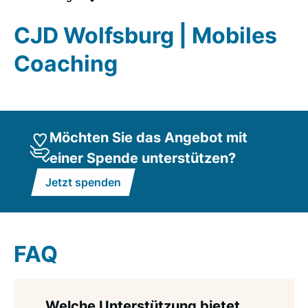
nutzen können. Unser Ziel ist es, Sie mit einer
umfassenden Unterstützung auf Ihrem beruflichen
CJD Wolfsburg | Mobiles
Weg zu begleiten.
Coaching
URL
Möchten Sie das Angebot mit
einer Spende unterstützen?
Jetzt spenden
FAQ
Welche Unterstützung bietet