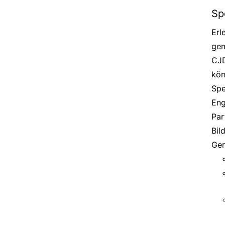
Sp
Erl
gem
CJD
kön
Spe
Eng
Par
Bil
Gem