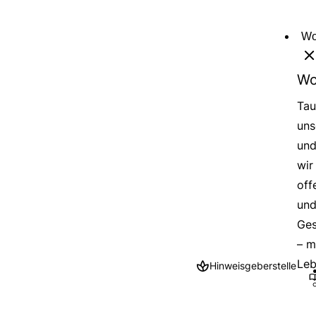
Direkt
zum
Wo
Inhalt
Wo
Tau
uns
und
wir
off
und
Ges
– m
Leb
Hinweisgeberstelle