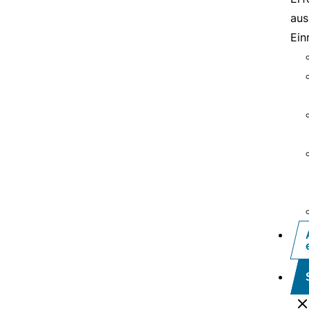
aus
Ein