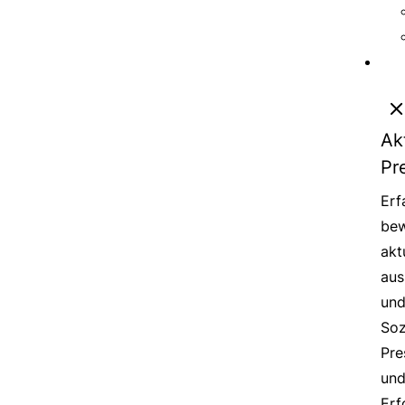
Ak
Pr
Erf
bew
akt
aus
un
Soz
Pre
un
Erf