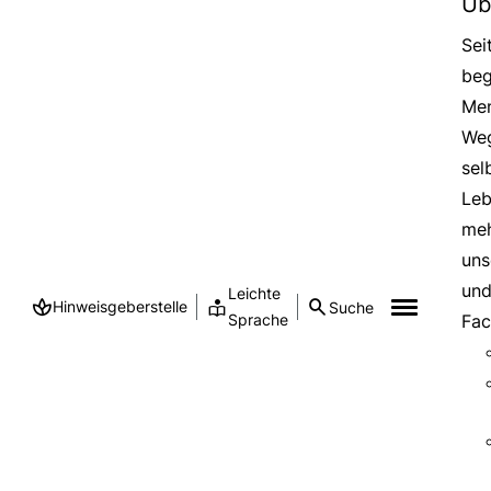
Üb
Sei
beg
Men
Weg
sel
Leb
meh
uns
und
Leichte
Hinweisgeberstelle
Suche
Sprache
Fac