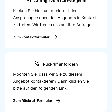
Anfrage zum CJD-Angebot
unterstützt und beraten.
Klicken Sie hier, um direkt mit den
An folgenden
Orten
ermöglichen wir Ihnen an einem
Ansprechpersonen des Angebots in Kontakt
vollausgestatteten Arbeitsplatz in unseren
zu treten. Wir freuen uns auf Ihre Anfrage!
Einrichtungen zu arbeiten:
Wörth,
Neustadt/Weinstraße, und Pirmasens
Zum Kontaktformular
Teilnahmezeiten
Rückruf anfordern
Die Module werden in Voll- oder Teilzeit sowie
berufsbegleitend angeboten.
Möchten Sie, dass wir Sie zu diesem
Die Kurszeiten sind täglich von 8 bis 15:30 Uhr
Angebot kontaktieren? Dann klicken Sie
(Vollzeit),
bitte auf den folgenden Link.
Zum Rückruf-Formular
Förderung