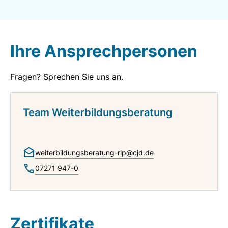
Agentur für Arbeit, Jobcenter, Reha-Träger
Berufsbegleitende Qualifizierung nach dem
Qualifizierungs-Chancengesetz möglich
Ihre Ansprechpersonen
AZAV zertifiziert
Fragen? Sprechen Sie uns an.
Team Weiterbildungsberatung
weiterbildungsberatung-rlp@cjd.de
07271 947-0
Zertifikate