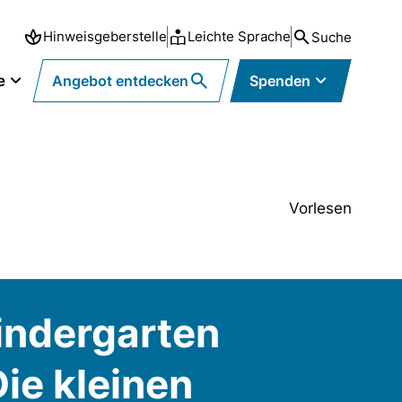
Hinweisgeberstelle
Leichte Sprache
Suche
e
Angebot entdecken
Spenden
Vorlesen
indergarten
Die kleinen