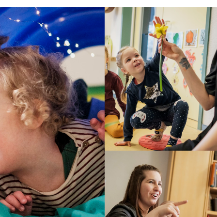
r ihre eigenen Hypothesen zu überprüfen und
s.
 Entscheidungsprozesse, die das Zusammenleben
bei uns Verantwortung übernehmen, Lösungsfinder
e Grenzen des Möglichen erfahren, denn sie sind
truktiven, partnerschaftlichen Ebene kommunizieren
 gute Ideen und Anregungen, wie wir unseren
schränken sich auf Brückentage sowie den Zeitraum