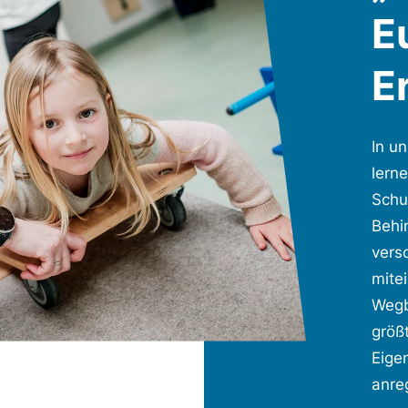
E
E
In u
lern
Schul
Behi
vers
mite
Wegb
größ
Eigen
anre