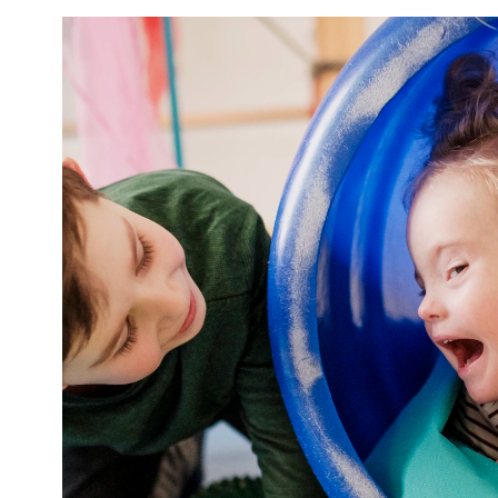
sein können. Wir ermutigen Kinder, immer wiede
unterstützen sie als aktive Gestalter ihres Leben
Partizipation bedeutet für uns, dass Kinder in
betreffen, eingebunden werden. Kinder dürfen 
sein, Entscheidungen treffen und dabei auch di
Zukunftsarchitekten.
Wir möchten mit Ihnen als Eltern auf einer kons
und wünschen uns Sie als Impulsgeber für viele
Kindergarten gestalten können.
Öffnungszeiten:
Montag bis Freitag 6:30 Uhr bis 17:00 Uhr
Die jährlichen Schließzeiten der Einrichtung be
zwischen Weihnachten und Neujahr.