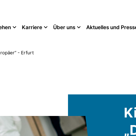
tehen
Karriere
Über uns
Aktuelles und Press
ropäer“ - Erfurt
K
„