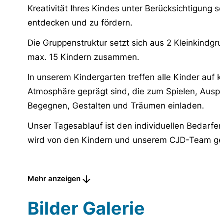
Kreativität Ihres Kindes unter Berücksichtigung
entdecken und zu fördern.
Die Gruppenstruktur setzt sich aus 2 Kleinkindg
max. 15 Kindern zusammen.
In unserem Kindergarten treffen alle Kinder auf 
Atmosphäre geprägt sind, die zum Spielen, Ausp
Begegnen, Gestalten und Träumen einladen.
Unser Tagesablauf ist den individuellen Bedar
wird von den Kindern und unserem CJD-Team ge
Gestaltung der Schlaf- und Ruhezeiten, die indi
Zeitverschiebungen möglich machen sowie alter
Mehr anzeigen
Heilpädagogische Förderung und therapeutische
Bilder Galerie
Fernab von allen klassischen Rollenklischees s
gute Puppenväter und Köche sind, so wie Mädch