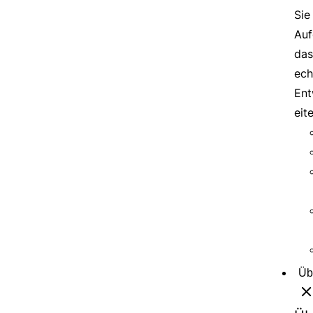
Sie
Auf
das
ech
Ent
eit
Üb