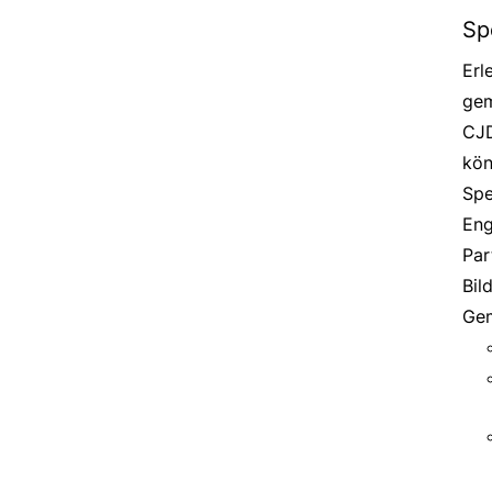
Sp
Erl
gem
CJD
kön
Spe
Eng
Par
Bil
Gem