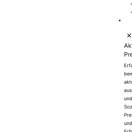
Ak
Pr
Erf
bew
akt
aus
un
Soz
Pre
un
Erf