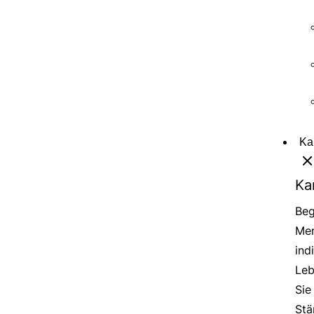
Ka
Ka
Beg
Men
ind
Leb
Sie
Stä