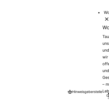
Direkt
zum
Wo
Inhalt
Wo
Tau
uns
und
wir
off
und
Ges
– m
Leb
Hinweisgeberstelle