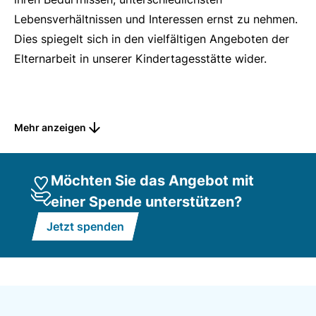
Lebensverhältnissen und Interessen ernst zu nehmen.
Dies spiegelt sich in den vielfältigen Angeboten der
Elternarbeit in unserer Kindertagesstätte wider.
Das Wichtigste in Kürze
Mehr anzeigen
Wir betreuen in unserer Kindertagesstätte 90 Kinder
in fünf differenzierten Gruppen.
Möchten Sie das Angebot mit
Unsere Kindertagesstätte besteht aus:
einer Spende unterstützen?
• Zwei Gruppen von 0 bis 3 Jahren
Jetzt spenden
• Zwei Gruppen von 2 Jahren bis zum Schuleintritt
• Eine Gruppe von 3 Jahren bis Schuleintritt
Betreuungszeiten
• 25 Stunden