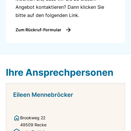
• Freispiel
Angebot kontaktieren? Dann klicken Sie
• Sprache und Integration
bitte auf den folgenden Link.
• Gruppenübergreifende Angebote
• Projektarbeit
Zum Rückruf-Formular
• Natur- und Umwelterfahrung
• Nachhaltigkeit
• Verkehrserziehung uvm.
Ihre Ansprechpersonen
Weitere Informationen zur CJD Kindertagesstätte
Recke Elisabethkindergarten finden Sie
hier
.
Eileen Mennebröcker
Brookweg 22
49509 Recke