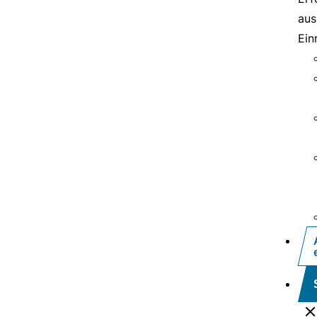
aus
Ein