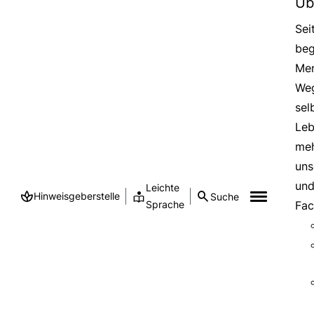
Üb
Sei
beg
Men
Weg
sel
Leb
meh
uns
und
Leichte
Hinweisgeberstelle
Suche
Sprache
Fac