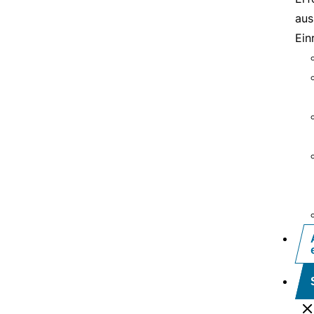
aus
Ein