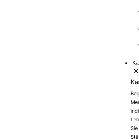
Ka
Ka
Beg
Men
ind
Leb
Sie
Stä