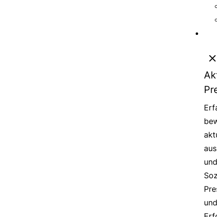
Ak
Pr
Erf
bew
akt
aus
un
Soz
Pre
un
Erf