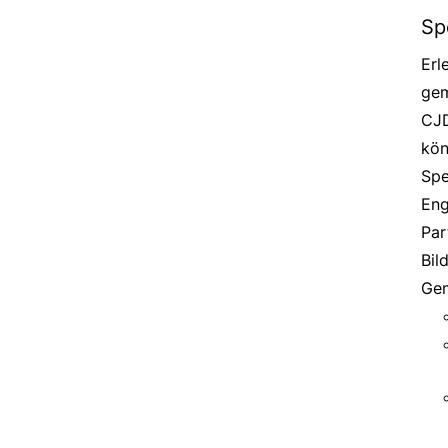
Sp
Erl
gem
CJD
kön
Spe
Eng
Par
Bil
Gem