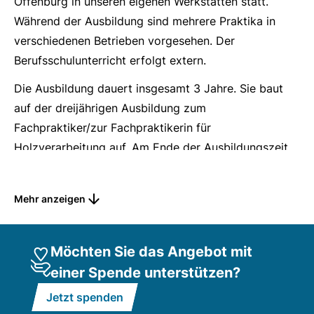
Offenburg in unseren eigenen Werkstätten statt.
Während der Ausbildung sind mehrere Praktika in
verschiedenen Betrieben vorgesehen. Der
Berufsschulunterricht erfolgt extern.
Die Ausbildung dauert insgesamt 3 Jahre. Sie baut
auf der dreijährigen Ausbildung zum
Fachpraktiker/zur Fachpraktikerin für
Holzverarbeitung auf. Am Ende der Ausbildungszeit
wird die Abschlussprüfung vor dem
Prüfungsausschuss der Handwerkskammer abgelegt.
Mehr anzeigen
Schreiner und Schreinerinnen sind handwerklich
geschickt und haben ein gutes räumliches
Möchten Sie das Angebot mit
Vorstellungsvermögen. Sie können gut mit Zahlen
einer Spende unterstützen?
umgehen und arbeiten exakt und zuverlässig.
Schreiner sind körperlich belastbar und
Jetzt spenden
unempfindlich gegenüber Staub und Lärm.