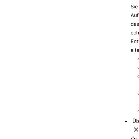
Sie
Auf
das
ech
Ent
eit
Üb