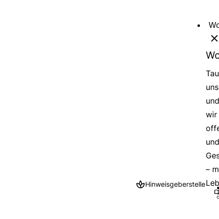
Direkt
zum
Wo
Inhalt
Wo
Tau
uns
und
wir
off
und
Ges
– m
Leb
Hinweisgeberstelle