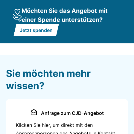
Fachpraktikerinnen und Fachpraktiker
Möchten Sie das Angebot mit
Industriemechanik verfügen über technisches
einer Spende unterstützen?
Verständnis und handwerkliches Geschick. Sie haben
ein gutes räumliches Vorstellungsvermöge und
Jetzt spenden
arbeiten exakt und sorgfältig. Sie sind unempfindlich
gegenüber Lärm und Schmutz. Für die Ausbildung
sind Grundkenntnisse im Umgang mit dem Computer
von Vorteil.
Sie möchten mehr
wissen?
Anfrage zum CJD-Angebot
Klicken Sie hier, um direkt mit den
Ansprechpersonen des Angebots in Kontakt