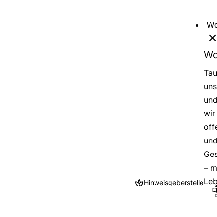
Direkt
zum
Wo
Inhalt
Wo
Tau
uns
und
wir
off
und
Ges
– m
Leb
Hinweisgeberstelle