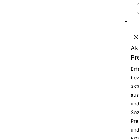
Ak
Pr
Erf
bew
akt
aus
un
Soz
Pre
un
Erf