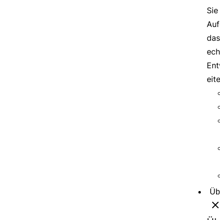
Sie
Auf
das
ech
Ent
eit
Üb