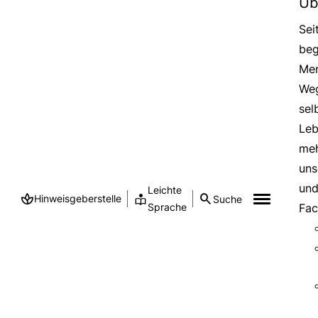
Üb
Sei
beg
Men
Weg
sel
Leb
meh
uns
und
Leichte
Hinweisgeberstelle
Suche
Sprache
Fac