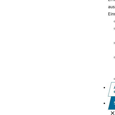
aus
Ein