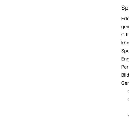
Sp
Erl
gem
CJD
kön
Spe
Eng
Par
Bil
Gem