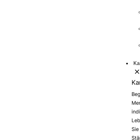
Ka
Ka
Beg
Men
ind
Leb
Sie
Stä