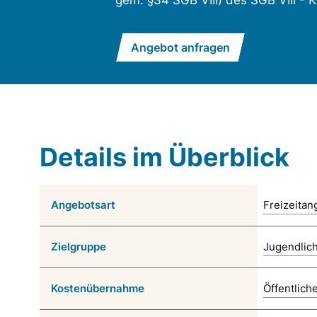
gem. §34 SGB VIII) des SGB VIII - K
Angebot anfragen
Details im Überblick
Angebotsart
Freizeitan
Zielgruppe
Jugendlic
Kostenübernahme
Öffentlich