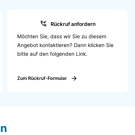
Elze kindgerecht eingerichtete Räume für begleitete
gendliche außerhalb der Familie untergebracht
eeignet für Familien, die einen intensiven,
haben. Die Hilfeform ist speziell auf den
Rückruf anfordern
uppe zugeschnitten und kann zusätzlich nach den
Möchten Sie, dass wir Sie zu diesem
rden, z.B. könnnen die Häufigkeit und die Intensität
Angebot kontaktieren? Dann klicken Sie
epasst werden.
bitte auf den folgenden Link.
ne einzelfallbezogene Maßnahme für Kinder und
ng abzuwenden.
Zum Rückruf-Formular
en