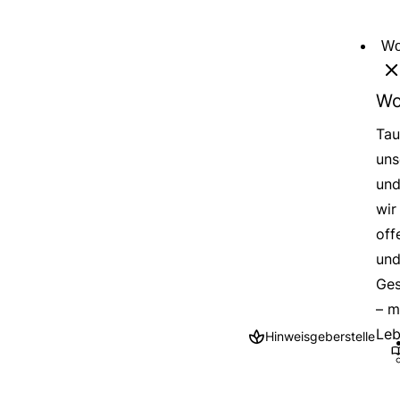
Direkt
zum
Wo
Inhalt
Wo
Tau
uns
und
wir
off
und
Ges
– m
Leb
Hinweisgeberstelle