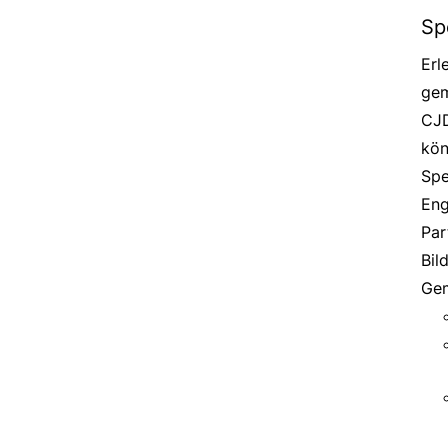
Sp
Erl
gem
CJD
kön
Spe
Eng
Par
Bil
Gem