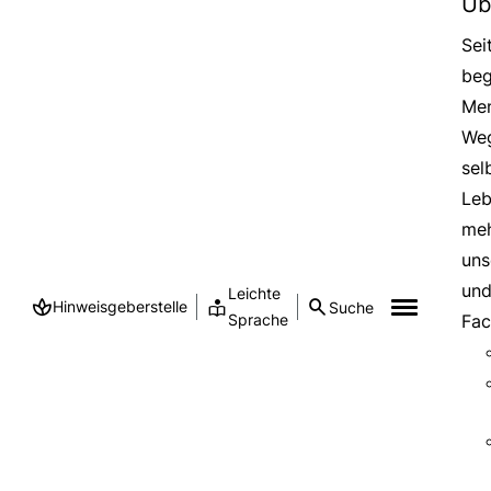
Üb
Sei
beg
Men
Weg
sel
Leb
meh
uns
und
Leichte
Hinweisgeberstelle
Suche
Sprache
Fac