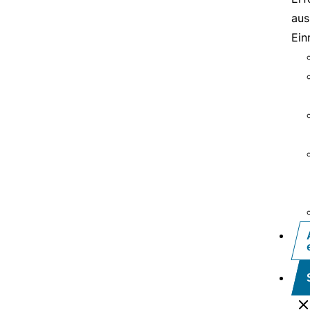
aus
Ein