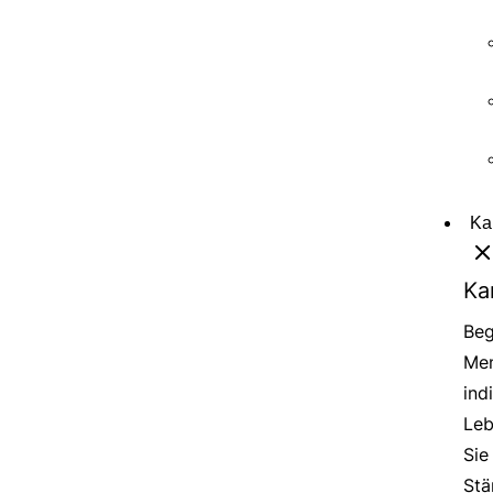
Ka
Ka
Beg
Men
ind
Leb
Sie
Stä