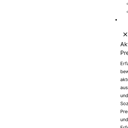
Ak
Pr
Erf
bew
akt
aus
un
Soz
Pre
un
Erf