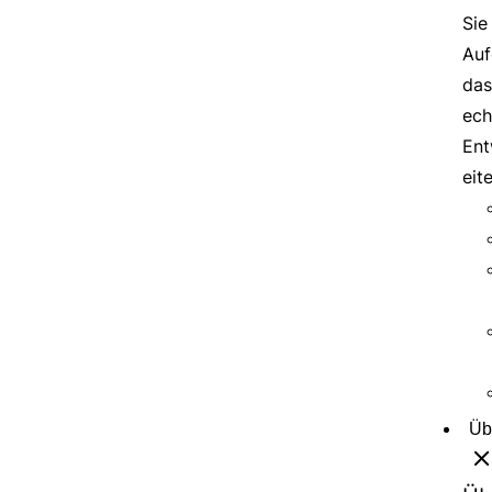
Sie
Auf
das
ech
Ent
eit
Üb