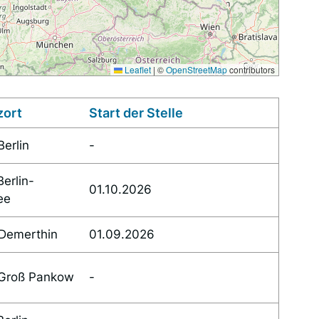
Leaflet
|
©
OpenStreetMap
contributors
zort
Start der Stelle
erlin
-
erlin-
01.10.2026
ee
Demerthin
01.09.2026
Groß Pankow
-