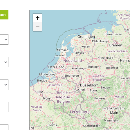
hen
+
−