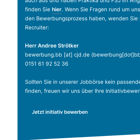
auch aus und haben Praktika und FSJ im Ange
finden Sie
hier
. Wenn Sie Fragen rund um uns
den Bewerbungsprozess haben, wenden Sie s
Recruiter:
Herr Andree Strötker
bewerbung.bb
[at]
cjd.de
(bewerbung[dot]bb[
0151 61 92 52 36
Sollten Sie in unserer Jobbörse kein passend
finden, freuen wir uns über Ihre Initiativbewe
Jetzt initiativ bewerben