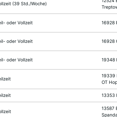
12524 B
ollzeit (39 Std./Woche)
Trepto
il- oder Vollzeit
16928 
il- oder Vollzeit
16928 
il- oder Vollzeit
19348 
19339 
ilzeit
OT Ho
ilzeit
13353 B
13587 B
llzeit
Spand