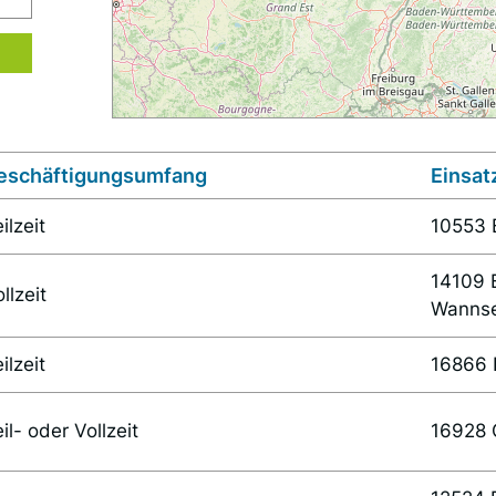
eschäftigungsumfang
Einsat
ilzeit
10553 B
14109 B
llzeit
Wanns
ilzeit
16866 
il- oder Vollzeit
16928 