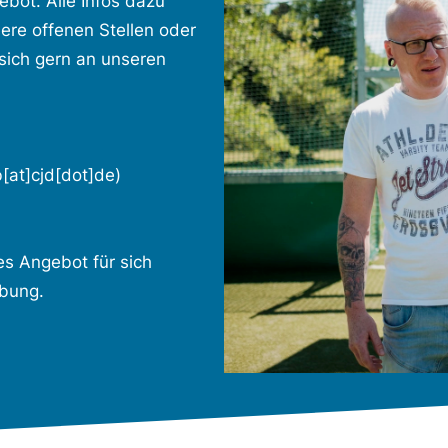
bot. Alle Infos dazu
ere offenen Stellen oder
ich gern an unseren
at]cjd[dot]de)
es Angebot für sich
rbung.