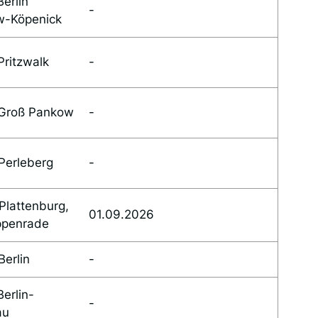
erlin
-
w-Köpenick
Pritzwalk
-
Groß Pankow
-
Perleberg
-
Plattenburg,
01.09.2026
ppenrade
erlin
-
erlin-
-
au