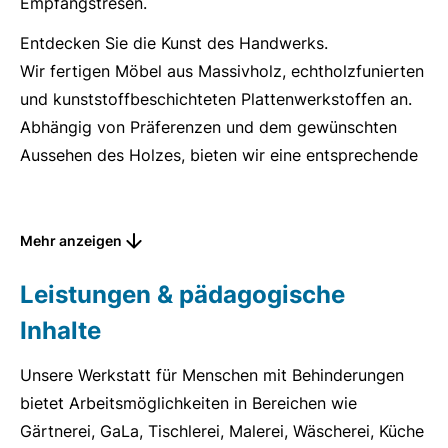
Empfangstresen.
Entdecken Sie die Kunst des Handwerks.
Wir fertigen Möbel aus Massivholz, echtholzfunierten
und kunststoffbeschichteten Plattenwerkstoffen an.
Abhängig von Präferenzen und dem gewünschten
Aussehen des Holzes, bieten wir eine entsprechende
Beschichtung mit Lack, Beize, Öl oder Wachs an.
Wir stellen nicht nur für Privatkunden sondern auch
Mehr anzeigen
für Kindergärten, Kirchengemeinden und Schulen
individuelle Möbelstücke her. Für Industriebetriebe
Leistungen & pädagogische
umfasst produzieren wir Serienprodukte wie
Inhalte
Sonderpaletten, Verpackungen und Sonderelemente
aus Holz, Kunststoffen sowie Einzel- & Einbaumöbel.
Unsere Werkstatt für Menschen mit Behinderungen
Für den Außenbereich bieten wir verschiedene
bietet Arbeitsmöglichkeiten in Bereichen wie
Produkte an z.B. die Fertigung von
Gärtnerei, GaLa, Tischlerei, Malerei, Wäscherei, Küche
Gartenzaunelementen, unterschiedliche Sitzgruppen