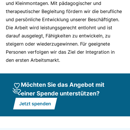
und Kleinmontagen. Mit pädagogischer und
und -bänke für den Garten.
therapeutischer Begleitung fördern wir die berufliche
Auch wenn etwas kaputt ist, sind wir zur Stelle. Wir
und persönliche Entwicklung unserer Beschäftigten.
reparieren vor Ort oder in unserer Werkstatt
Die Arbeit wird leistungsgerecht entlohnt und ist
darauf ausgelegt, Fähigkeiten zu entwickeln, zu
steigern oder wiederzugewinnen. Für geeignete
Personen verfolgen wir das Ziel der Integration in
den ersten Arbeitsmarkt.
Möchten Sie das Angebot mit
einer Spende unterstützen?
Jetzt spenden