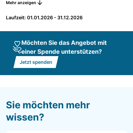
Mehr anzeigen
Berufsorientierung und trainieren den Berufsalltag.
Förderunterricht
Laufzeit: 01.01.2026 - 31.12.2026
Allgemeine Grundlagen wie Deutsch, Mathematik,
Wirtschafts- und Sozialkunde
Möchten Sie das Angebot mit
Sprachförderung
einer Spende unterstützen?
Schlüsselqualifikationen
Jetzt spenden
Bewerbungstraining
Medienkompetenz, Training am PC
Soziales Kompetenztraining
Vermittlung lebenspraktischer Fertigkeiten
Sie möchten mehr
Der Einstieg ist jederzeit möglich.
wissen?