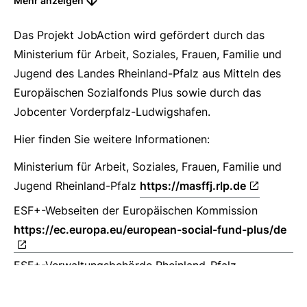
Mehr anzeigen
An diesen Projekten können Sie mitwirken:
Das Projekt JobAction wird gefördert durch das
Bau von Insektenhotels, Hochbeeten und
Ministerium für Arbeit, Soziales, Frauen, Familie und
Pflanzkästen
Jugend des Landes Rheinland-Pfalz aus Mitteln des
Bau von Palettenmöbeln
Europäischen Sozialfonds Plus sowie durch das
Herstellung von Marmelade aus selbst gesammeltem
Jobcenter Vorderpfalz-Ludwigshafen.
Streuobst
Hier finden Sie weitere Informationen:
Erlernen von weiteren Techniken zur Haltbarmachung
von Lebensmitteln
Ministerium für Arbeit, Soziales, Frauen, Familie und
Jugend Rheinland-Pfalz
https://masffj.rlp.de
Ressourcenschonenden Kochen
Nähen von Taschen aus Reststoffen oder abgelegter
ESF+-Webseiten der Europäischen Kommission
(Jeans-) Kleidung ...
https://ec.europa.eu/european-social-fund-plus/de
Praktika
ESF+-Verwaltungsbehörde Rheinland-Pfalz
https://esf.rlp.de
Begleitete betriebliche Praktika vertiefen die