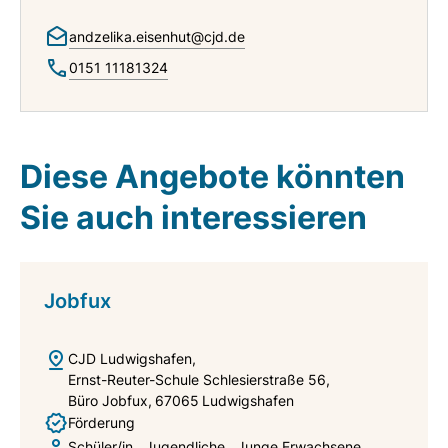
andzelika.eisenhut@cjd.de
0151 11181324
Diese Angebote könnten
Sie auch interessieren
Jobfux
CJD Ludwigshafen
Ernst-Reuter-Schule Schlesierstraße 56
Büro Jobfux
67065
Ludwigshafen
Förderung
Schüler/in
Jugendliche
Junge Erwachsene