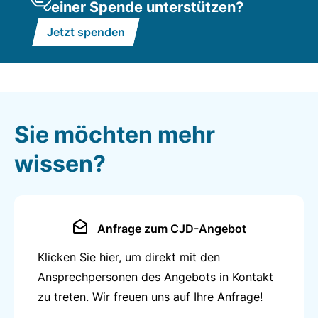
einer Spende unterstützen?
in case of problems at the new workplace
Jetzt spenden
in the selection of qualification and training
opportunities
Sprechzeiten - Office hours
Sie möchten mehr
Montag 13:00 – 16:00 Uhr
Donnerstag 10:00 – 12:00 Uhr
wissen?
(ohne Voranmeldung - without prior appointment)
oder Termin nach telefonischer Vereinbarung - or
appointment by telephone
Anfrage zum CJD-Angebot
Klicken Sie hier, um direkt mit den
Ansprechpersonen des Angebots in Kontakt
zu treten. Wir freuen uns auf Ihre Anfrage!