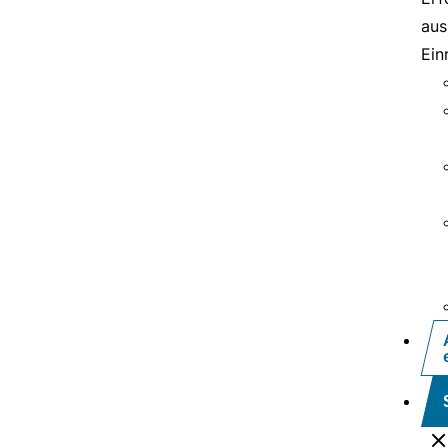
aus
Ein