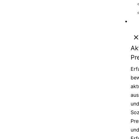
Ak
Pr
Erf
bew
akt
aus
un
Soz
Pre
un
Erf