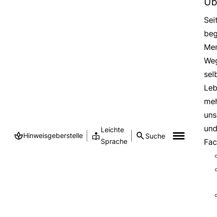
Üb
Sei
beg
Men
Weg
sel
Leb
meh
uns
und
Leichte
Hinweisgeberstelle
Suche
Sprache
Fac