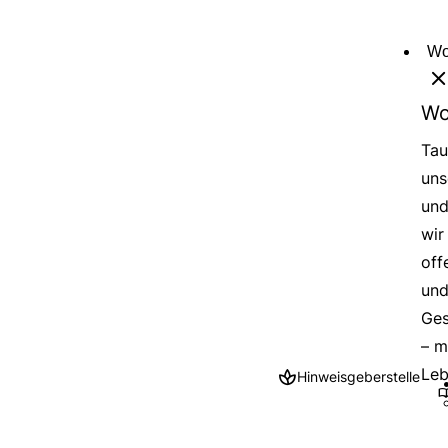
Direkt
zum
Wo
Inhalt
Wo
Tau
uns
und
wir
off
und
Ges
– m
Leb
Hinweisgeberstelle