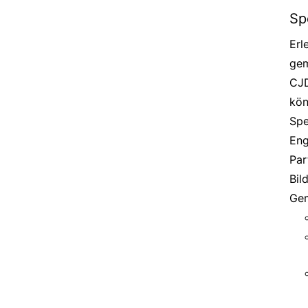
Sp
Erl
gem
CJD
kön
Spe
Eng
Par
Bil
Gem