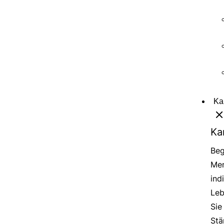
Ka
Ka
Beg
Men
ind
Leb
Sie
Stä