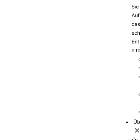
Sie
Auf
das
ech
Ent
eit
Üb