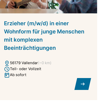
E
Erzieher (m/w/d) in einer
(
Wohnform für junge Menschen
M
mit komplexen
B
Beeinträchtigungen
56179 Vallendar
(~0 km)
Teil- oder Vollzeit
Ab sofort