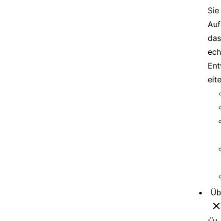
Sie
Auf
das
ech
Ent
eit
Üb