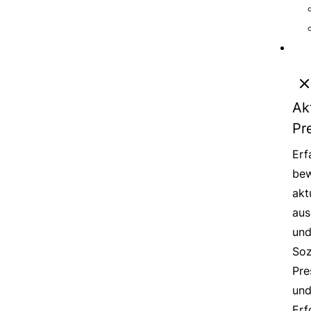
Ak
Pr
Erf
bew
akt
aus
un
Soz
Pre
un
Erf