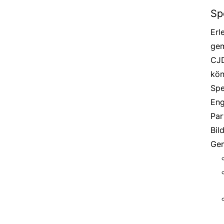
Sp
Erl
gem
CJD
kön
Spe
Eng
Par
Bil
Gem