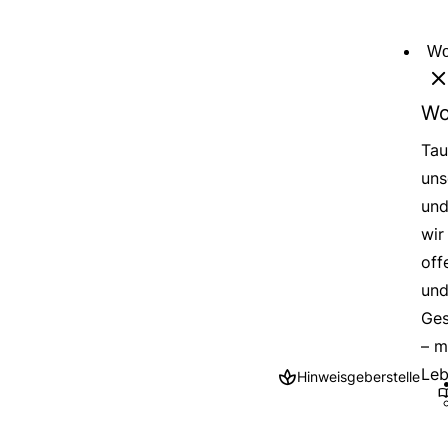
Direkt
zum
Wo
Inhalt
Wo
Tau
uns
und
wir
off
und
Ges
– m
Leb
Hinweisgeberstelle