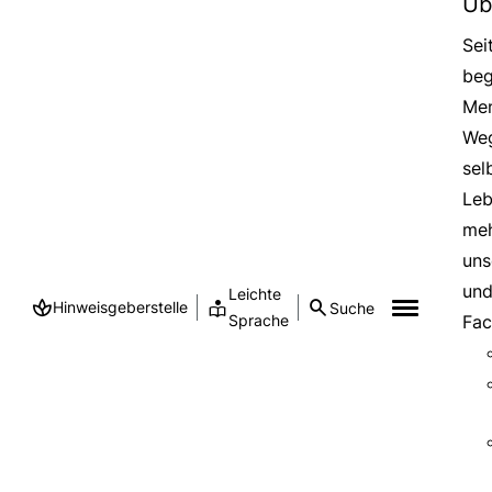
Üb
Sei
beg
Men
Weg
sel
Leb
meh
uns
und
Leichte
Hinweisgeberstelle
Suche
Sprache
Fac