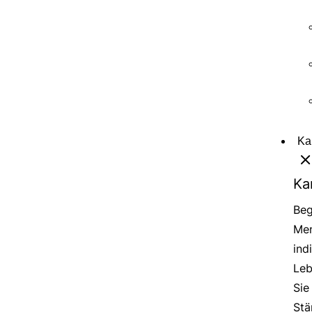
Ka
Ka
Beg
Men
ind
Leb
Sie
Stä