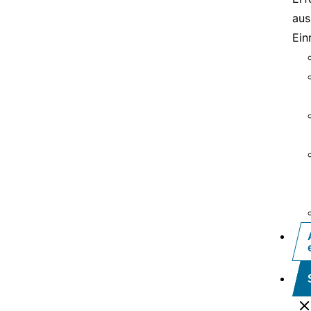
aus
Ein