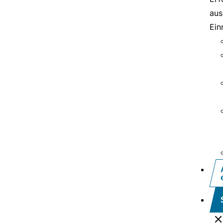
aus
Ein