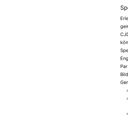
Sp
Erl
gem
CJD
kön
Spe
Eng
Par
Bil
Gem