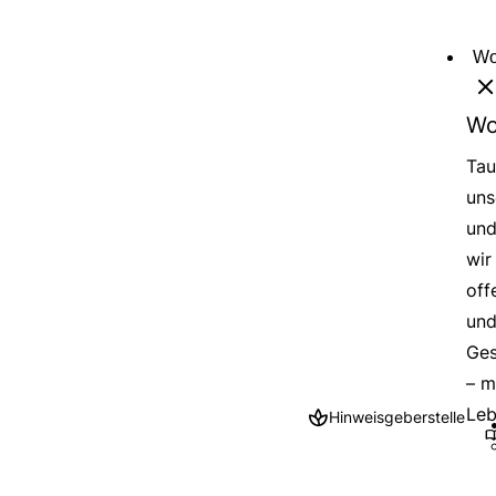
Direkt
zum
Wo
Inhalt
Wo
Tau
uns
und
wir
off
und
Ges
– m
Leb
Hinweisgeberstelle