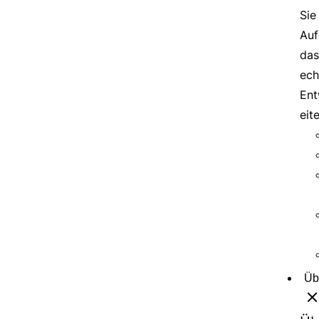
Sie
Auf
das
ech
Ent
eit
Üb