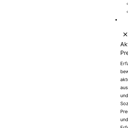
Ak
Pr
Erf
bew
akt
aus
un
Soz
Pre
un
Erf