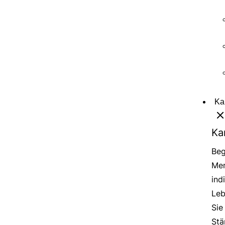
Ka
Ka
Beg
Men
ind
Leb
Sie
Stä