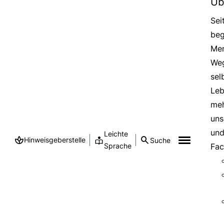
Üb
Sei
beg
Men
Weg
sel
Leb
meh
uns
und
Leichte
Hinweisgeberstelle
Suche
Sprache
Fac