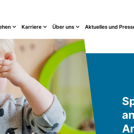
tehen
Karriere
Über uns
Aktuelles und Press
Sp
an
A